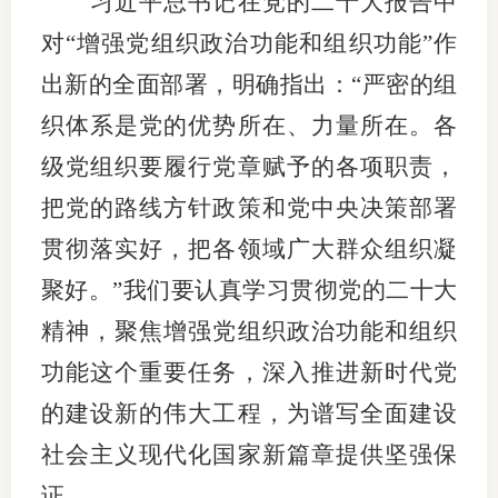
习近平总书记在党的二十大报告中
团体标
司
对“增强党组织政治功能和组织功能”作
投
出新的全面部署，明确指出：“严密的组
诉
织体系是党的优势所在、力量所在。各
会员管
受
级党组织要履行党章赋予的各项职责，
资格管
理
把党的路线方针政策和党中央决策部署
风险管
渠
贯彻落实好，把各领域广大群众组织凝
道
资产管
聚好。”我们要认真学习贯彻党的二十大
精神，聚焦增强党组织政治功能和组织
功能这个重要任务，深入推进新时代党
考试测
的建设新的伟大工程，为谱写全面建设
资
社会主义现代化国家新篇章提供坚强保
高
证。