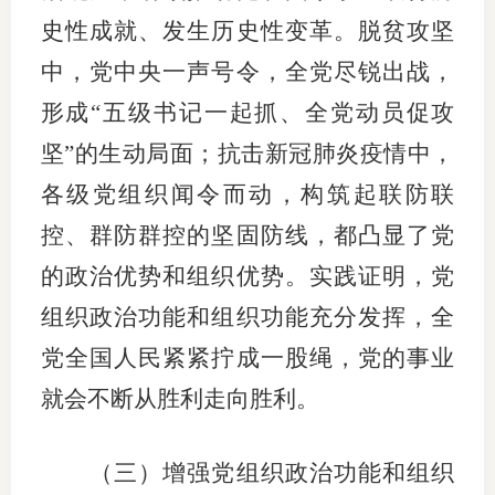
史性成就、发生历史性变革。脱贫攻坚
图片新
中，党中央一声号令，全党尽锐出战，
媒体看
形成“五级书记一起抓、全党动员促攻
坚”的生动局面；抗击新冠肺炎疫情中，
各级党组织闻令而动，构筑起联防联
协会介
控、群防群控的坚固防线，都凸显了党
协
的政治优势和组织优势。实践证明，党
协
组织政治功能和组织功能充分发挥，全
收
党全国人民紧紧拧成一股绳，党的事业
协会治
就会不断从胜利走向胜利。
组
（三）增强党组织政治功能和组织
协