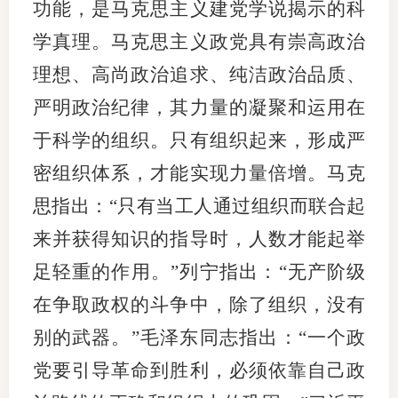
功能，是马克思主义建党学说揭示的科
行业投
学真理。马克思主义政党具有崇高政治
理想、高尚政治追求、纯洁政治品质、
严明政治纪律，其力量的凝聚和运用在
会员公
于科学的组织。只有组织起来，形成严
期货公
密组织体系，才能实现力量倍增。马克
期
思指出：“只有当工人通过组织而联合起
期
来并获得知识的指导时，人数才能起举
足轻重的作用。”列宁指出：“无产阶级
期
在争取政权的斗争中，除了组织，没有
期
别的武器。”毛泽东同志指出：“一个政
期
党要引导革命到胜利，必须依靠自己政
期