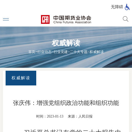
北
无障碍
京
市
期
风
资
货
险
产
权威解读
公
管
管
司
理
理
法律法
首页
>
行业动态
>
行业党建
>
二十大专题
>
权威解读
公
公
司
司
行政法
司法解
权威解读
部门规
自律规
张庆伟：增强党组织政治功能和组织功能
期
国家标
时间：2023-01-13
来源：人民日报
货
行业标
公