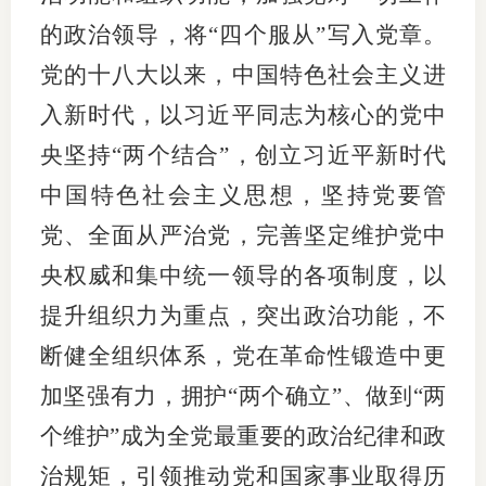
的政治领导，将“四个服从”写入党章。
行业党
党的十八大以来，中国特色社会主义进
国际期
入新时代，以习近平同志为核心的党中
会员大
央坚持“两个结合”，创立习近平新时代
会员动
中国特色社会主义思想，坚持党要管
党、全面从严治党，完善坚定维护党中
文化建
央权威和集中统一领导的各项制度，以
普法宣
提升组织力为重点，突出政治功能，不
境内外
断健全组织体系，党在革命性锻造中更
会议交
加坚强有力，拥护“两个确立”、做到“两
个维护”成为全党最重要的政治纪律和政
国际交
治规矩，引领推动党和国家事业取得历
行业要