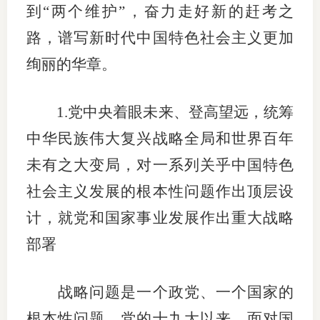
到“两个维护”，奋力走好新的赶考之
行业投
路，谱写新时代中国特色社会主义更加
绚丽的华章。
会员公
1.党中央着眼未来、登高望远，统筹
期货公
中华民族伟大复兴战略全局和世界百年
期
未有之大变局，对一系列关乎中国特色
期
社会主义发展的根本性问题作出顶层设
计，就党和国家事业发展作出重大战略
期
部署
期
期
战略问题是一个政党、一个国家的
期
根本性问题。党的十九大以来，面对国