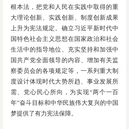
根本法，把党和人民在实践中取得的重
行业党
大理论创新、实践创新、制度创新成果
国际期
上升为宪法规定。确立习近平新时代中
会员大
国特色社会主义思想在国家政治和社会
生活中的指导地位、充实坚持和加强中
会员动
国共产党全面领导的内容、增加有关监
文化建
察委员会的各项规定等，一系列重大制
普法宣
度设计体现时代大势所趋、事业发展所
境内外
需、党心民心所向，为实现“两个一百
年”奋斗目标和中华民族伟大复兴的中国
会议交
梦提供了有力宪法保障。
国际交
行业要