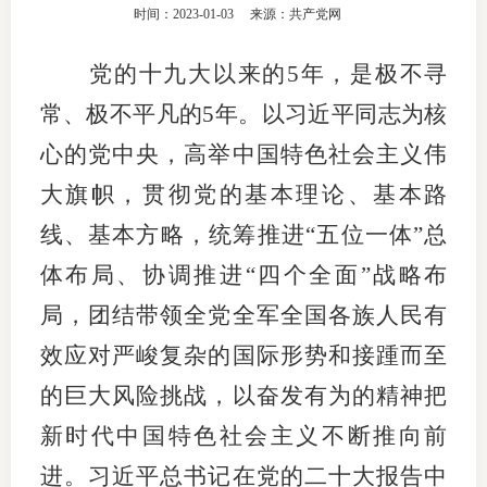
时间：2023-01-03
来源：共产党网
团体标
司
党的十九大以来的5年，是极不寻
投
常、极不平凡的5年。以习近平同志为核
诉
会员管
心的党中央，高举中国特色社会主义伟
受
资格管
理
大旗帜，贯彻党的基本理论、基本路
风险管
渠
线、基本方略，统筹推进“五位一体”总
道
体布局、协调推进“四个全面”战略布
资产管
局，团结带领全党全军全国各族人民有
效应对严峻复杂的国际形势和接踵而至
考试测
的巨大风险挑战，以奋发有为的精神把
资
新时代中国特色社会主义不断推向前
进。习近平总书记在党的二十大报告中
高