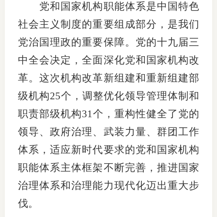
党和国家机构职能体系是中国特色
图片新
社会主义制度的重要组成部分，是我们
党治国理政的重要保障。党的十九届三
媒体看
中全会决定，全面深化党和国家机构改
革。这次机构改革新组建和重新组建部
协会介
级机构25个，调整优化领导管理体制和
协
职责部级机构31个，重构性健全了党的
协
领导、政府治理、武装力量、群团工作
体系，适应新时代要求的党和国家机构
收
职能体系主体框架不断完善，推进国家
协会治
治理体系和治理能力现代化迈出重大步
组
伐。
协