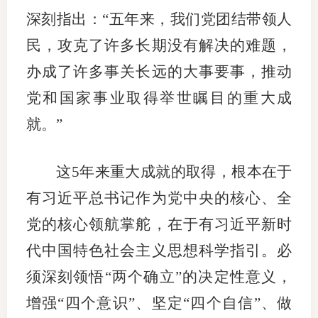
深刻指出：“五年来，我们党团结带领人
适
民，攻克了许多长期没有解决的难题，
郑
办成了许多事关长远的大事要事，推动
中
党和国家事业取得举世瞩目的重大成
培训学
就。”
投资者
这5年来重大成就的取得，根本在于
上市品
有习近平总书记作为党中央的核心、全
研究与
党的核心领航掌舵，在于有习近平新时
科
代中国特色社会主义思想科学指引。必
须深刻领悟“两个确立”的决定性意义，
出
增强“四个意识”、坚定“四个自信”、做
统