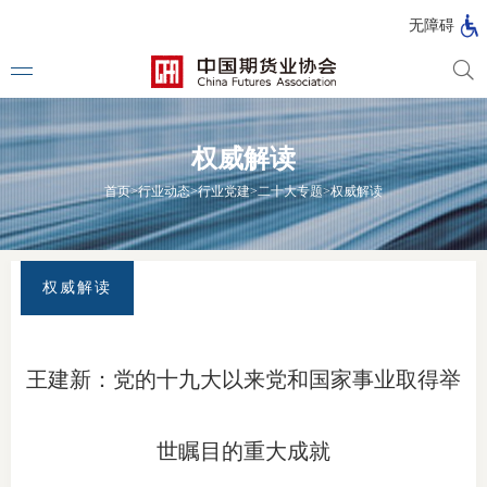
北
无障碍
京
市
期
风
资
货
险
产
权威解读
公
管
管
司
理
理
法律法
首页
>
行业动态
>
行业党建
>
二十大专题
>
权威解读
公
公
司
司
行政法
司法解
权威解读
部门规
自律规
王建新：党的十九大以来党和国家事业取得举
期
国家标
货
世瞩目的重大成就
行业标
公