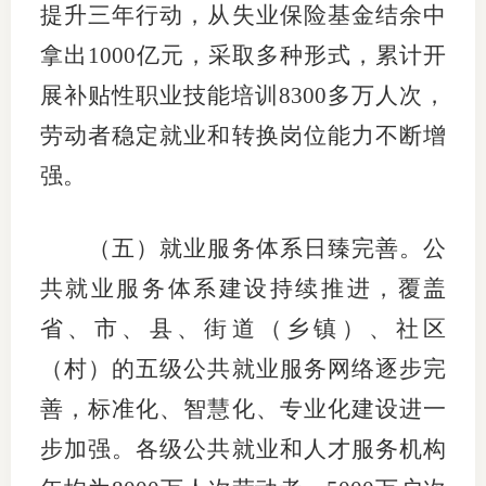
提升三年行动，从失业保险基金结余中
图片新
拿出1000亿元，采取多种形式，累计开
展补贴性职业技能培训8300多万人次，
媒体看
劳动者稳定就业和转换岗位能力不断增
强。
协会介
协
（五）就业服务体系日臻完善。公
共就业服务体系建设持续推进，覆盖
协
省、市、县、街道（乡镇）、社区
收
（村）的五级公共就业服务网络逐步完
协会治
善，标准化、智慧化、专业化建设进一
组
步加强。各级公共就业和人才服务机构
协