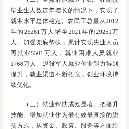
毕业生人数连年增长的情况下，实现了
期
就业水平总体稳定。农民工总量从2012
期
年的26261万人增至2021年的29251万
从业人
人。加强兜底帮扶，累计实现失业人员
居间人
再就业5501万人，就业困难人员就业
纪律处
1768万人。退役军人就业创业能力得到
提升，就业渠道不断拓宽，创业环境持
期货市
续优化。
期货公
期货行
（三）就业帮扶成效显著。把提升
技能、增加就业作为最有效最直接的脱
期货公
贫方式，从资金、政策、服务等方面给