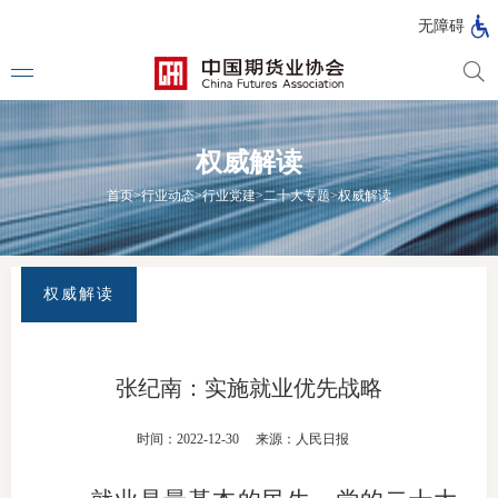
北
无障碍
京
市
期
风
资
货
险
产
权威解读
公
管
管
司
理
理
法律法
首页
>
行业动态
>
行业党建
>
二十大专题
>
权威解读
公
公
司
司
行政法
司法解
权威解读
部门规
自律规
张纪南：实施就业优先战略
期
国家标
时间：2022-12-30
来源：人民日报
货
行业标
公