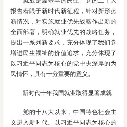
就业是最基本的民生。党的二十大
团体标
司
报告着眼于新时代新征程，针对新形势
投
新情况，对实施就业优先战略作出新的
诉
全面部署，明确就业优先的战略任务，
会员管
受
提出一系列新要求，充分体现了我们党
资格管
理
增进民生福祉的价值追求，充分体现了
风险管
渠
以习近平同志为核心的党中央深厚的为
道
资产管
民情怀，具有十分重要的意义。
新时代十年我国就业取得显著成就
考试测
资
党的十八大以来，中国特色社会主
义进入新时代。以习近平同志为核心的
高