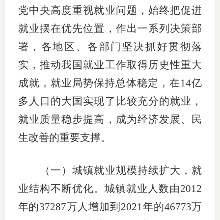
党中央高度重视就业问题，始终把促进
适
就业摆在优先位置，作出一系列决策部
郑
署，各地区、各部门坚决抓好贯彻落
中
实，推动我国就业工作取得历史性重大
成就，就业局势保持总体稳定，在14亿
培训学
多人口的大国实现了比较充分的就业，
投资者
就业质量稳步提高，成为经济发展、民
上市品
生改善的重要支撑。
研究与
（一）城镇就业规模持续扩大，就
科
业结构不断优化。城镇就业人数由2012
出
年的37287万人增加到2021年的46773万
统