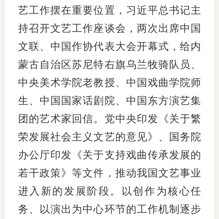
艺工作摆在重要位置，习近平总书记主
图片新
持召开文艺工作座谈会，两次出席中国
媒体看
文联、中国作协代表大会开幕式，给内
蒙古自治区苏尼特右旗乌兰牧骑队员、
中央美术学院老教授、中国戏曲学院师
协会介
生、中国国家话剧院、中国东方演艺集
协
团的艺术家回信。党中央印发《关于繁
协
荣发展社会主义文艺的意见》、国务院
收
办公厅印发《关于支持戏曲传承发展的
若干政策》等文件，推动我国文艺事业
协会治
进入新的发展阶段。以创作为核心任
组
务、以演出为中心环节的工作机制逐步
协