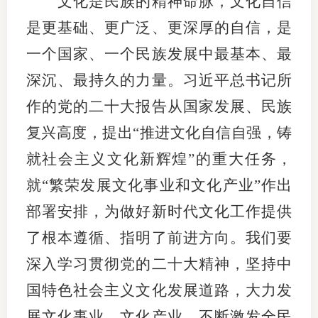
文化是民族的精神命脉，文化自信
团体标
司
是更基础、更广泛、更深厚的自信，是
投
一个国家、一个民族发展中最基本、最
诉
深沉、最持久的力量。习近平总书记所
会员管
受
作的党的二十大报告从国家发展、民族
资格管
理
复兴高度，提出“推进文化自信自强，铸
风险管
渠
就社会主义文化新辉煌”的重大任务，
道
资产管
就“繁荣发展文化事业和文化产业”作出
部署安排，为做好新时代文化工作提供
了根本遵循、指明了前进方向。我们要
考试测
深入学习贯彻党的二十大精神，坚持中
资
国特色社会主义文化发展道路，大力发
高
展文化事业、文化产业，不断激发全民