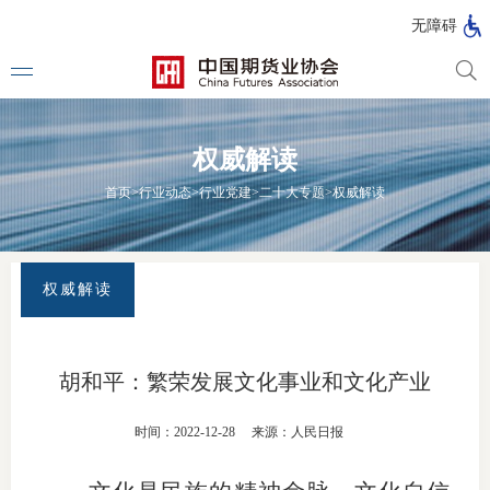
北
无障碍
京
市
期
风
资
货
险
产
权威解读
公
管
管
司
理
理
法律法
首页
>
行业动态
>
行业党建
>
二十大专题
>
权威解读
公
公
司
司
行政法
司法解
权威解读
部门规
自律规
胡和平：繁荣发展文化事业和文化产业
期
国家标
时间：2022-12-28
来源：人民日报
货
行业标
公