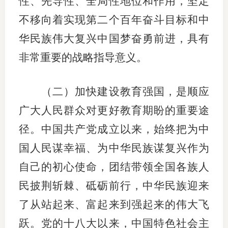
性、先导性、全局性地位和作用，坚定
不移向着实现第二个百年奋斗目标和中
行业党
华民族伟大复兴中国梦奋勇前进，具有
国际期
非常重要的战略指导意义。
会员大
会员动
（二）加快建设教育强国，是顺应
广大人民群众对更好教育期盼的重要途
文化建
径。中国共产党成立以来，始终把为中
普法宣
国人民谋幸福、为中华民族谋复兴作为
境内外
自己的初心使命，团结带领全国各族人
会议交
民披荆斩棘、砥砺前行，中华民族迎来
了从站起来、富起来到强起来的伟大飞
国际交
跃。党的十八大以来，中国特色社会主
行业要