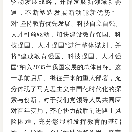
驱动发展战略，开辟发展新领域新赛
期
道，不断塑造发展新动能新优势”，
对“坚持教育优先发展、科技自立自强、
期
人才引领驱动，加快建设教育强国、科
从业人
技强国、人才强国”进行整体谋划，并
居间人
将“建成教育强国、科技强国、人才强
纪律处
国”纳入2035年我国发展的总体目标。这
一承前启后、继往开来的重大部署，充
期货市
分体现了马克思主义中国化时代化的探
期货公
索与创新，对于我们党领导人民共同应
期货行
对百年变局，齐心协力战胜前进路上风
期货公
险困难，充分彰显和发挥教育的基础