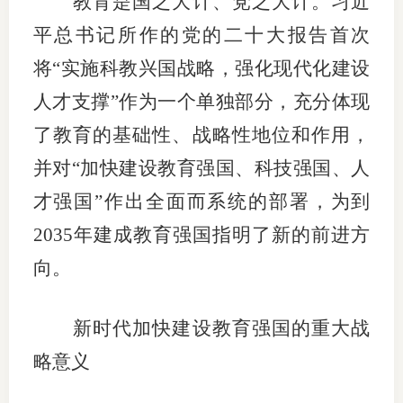
教育是国之大计、党之大计。习近
团体标
司
平总书记所作的党的二十大报告首次
投
将“实施科教兴国战略，强化现代化建设
诉
人才支撑”作为一个单独部分，充分体现
会员管
受
了教育的基础性、战略性地位和作用，
资格管
理
并对“加快建设教育强国、科技强国、人
风险管
渠
才强国”作出全面而系统的部署，为到
道
资产管
2035年建成教育强国指明了新的前进方
向。
考试测
新时代加快建设教育强国的重大战
资
略意义
高