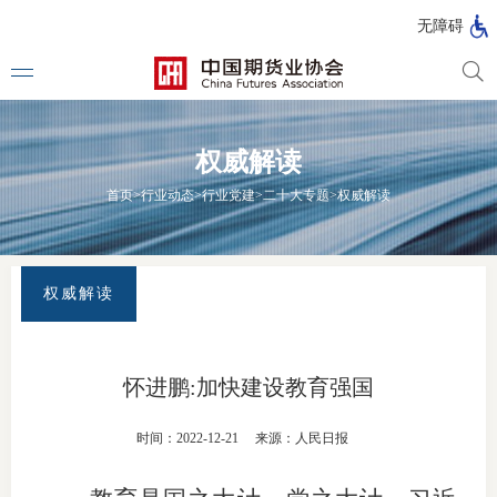
北
无障碍
京
市
期
风
资
货
险
产
权威解读
公
管
管
司
理
理
法律法
首页
>
行业动态
>
行业党建
>
二十大专题
>
权威解读
公
公
司
司
行政法
司法解
权威解读
部门规
自律规
怀进鹏:加快建设教育强国
期
国家标
时间：2022-12-21
来源：人民日报
货
行业标
公