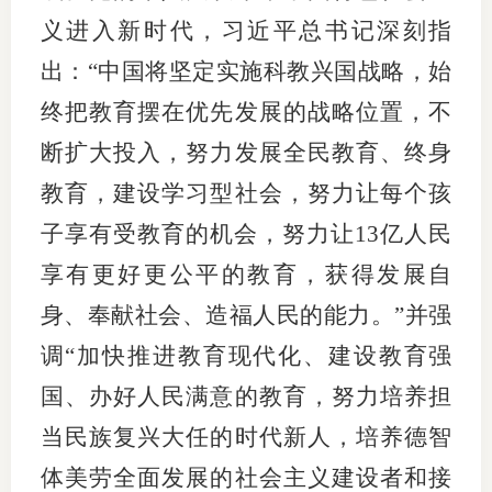
义进入新时代，习近平总书记深刻指
图片新
出：“中国将坚定实施科教兴国战略，始
媒体看
终把教育摆在优先发展的战略位置，不
断扩大投入，努力发展全民教育、终身
教育，建设学习型社会，努力让每个孩
协会介
子享有受教育的机会，努力让13亿人民
协
享有更好更公平的教育，获得发展自
协
身、奉献社会、造福人民的能力。”并强
收
调“加快推进教育现代化、建设教育强
协会治
国、办好人民满意的教育，努力培养担
当民族复兴大任的时代新人，培养德智
组
体美劳全面发展的社会主义建设者和接
协