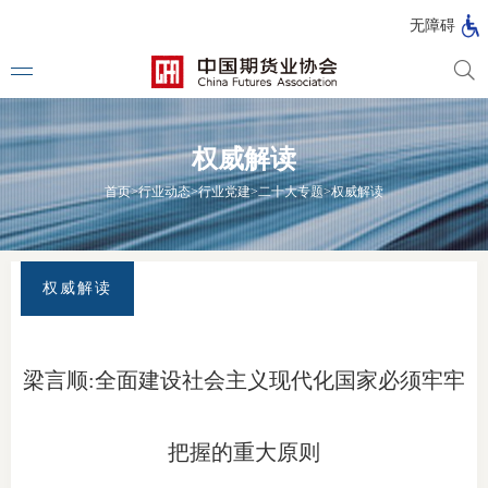
北
无障碍
京
市
期
风
资
货
险
产
权威解读
公
管
管
司
理
理
法律法
首页
>
行业动态
>
行业党建
>
二十大专题
>
权威解读
公
公
司
司
行政法
司法解
权威解读
部门规
自律规
梁言顺:全面建设社会主义现代化国家必须牢牢
期
国家标
货
把握的重大原则
行业标
公