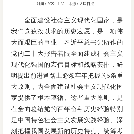
时间：2022-11-30
来源：人民日报
团体标
司
全面建设社会主义现代化国家，是
投
我们党孜孜以求的历史宏愿，是一项伟
诉
会员管
大而艰巨的事业。习近平总书记所作的
受
资格管
理
党的二十大报告着眼全面建成社会主义
风险管
渠
现代化强国的宏伟目标和战略安排，鲜
道
明提出前进道路上必须牢牢把握的5条重
资产管
大原则，为全面建设社会主义现代化国
家提供了根本遵循。这些重大原则，是
考试测
在全面总结党的百年奋斗历史经验特别
资
是中国特色社会主义发展实践经验、深
刻把握我国发展新的历史特点、统筹考
高