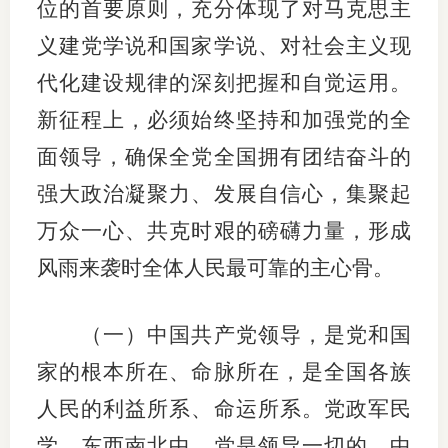
位的首要原则，充分体现了对马克思主
行业投
义建党学说和国家学说、对社会主义现
代化建设规律的深刻把握和自觉运用。
新征程上，必须始终坚持和加强党的全
会员公
面领导，确保全党全国拥有团结奋斗的
期货公
强大政治凝聚力、发展自信心，集聚起
期
万众一心、共克时艰的磅礴力量，形成
期
风雨来袭时全体人民最可靠的主心骨。
期
（一）中国共产党领导，是党和国
期
家的根本所在、命脉所在，是全国各族
期
人民的利益所系、命运所系。党政军民
期
学，东西南北中，党是领导一切的。中