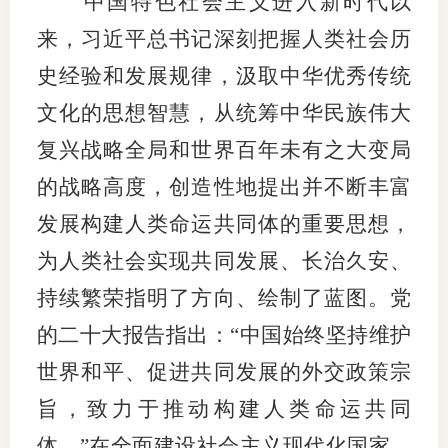
中国特色社会主义进入新时代以
团体标
司
来，习近平总书记深刻把握人类社会历
投
史经验和发展规律，汲取中华优秀传统
诉
文化的思想智慧，从统筹中华民族伟大
会员管
受
复兴战略全局和世界百年未有之大变局
资格管
理
的战略高度，创造性地提出并不断丰富
风险管
渠
发展构建人类命运共同体的重要思想，
道
资产管
为人类社会实现共同发展、长治久安、
持续繁荣指明了方向、绘制了蓝图。党
的二十大报告指出：“中国始终坚持维护
考试测
世界和平、促进共同发展的外交政策宗
资
旨，致力于推动构建人类命运共同
高
体。”在全面建设社会主义现代化国家、