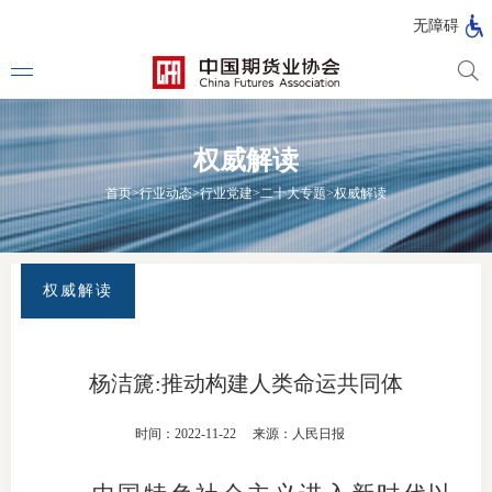
北
无障碍
京
市
期
风
资
货
险
产
权威解读
公
管
管
司
理
理
法律法
首页
>
行业动态
>
行业党建
>
二十大专题
>
权威解读
公
公
司
司
行政法
司法解
权威解读
部门规
自律规
杨洁篪:推动构建人类命运共同体
期
国家标
时间：2022-11-22
来源：人民日报
货
行业标
公