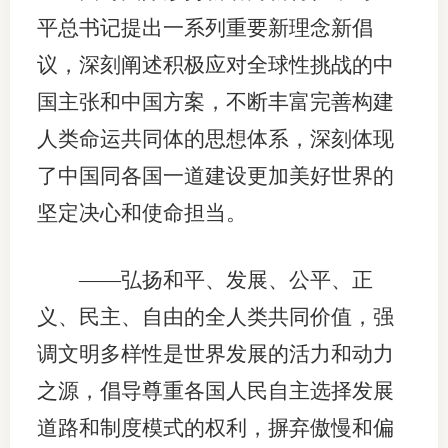
平总书记提出一系列重要新理念新倡
图片新
议，深刻阐述积极应对全球性挑战的中
媒体看
国主张和中国方案，不断丰富完善构建
人类命运共同体的思想体系，深刻体现
了中国同各国一道建设更加美好世界的
协会介
坚定决心和使命担当。
协
协
——弘扬和平、发展、公平、正
收
义、民主、自由的全人类共同价值，强
调文明多样性是世界发展的活力和动力
协会治
之源，倡导尊重各国人民自主选择发展
组
道路和制度模式的权利，摒弃傲慢和偏
协