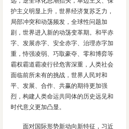
远，逆全球化思潮抬头，单边主义、保
护主义明显上升，世界经济复苏乏力，
行业党
局部冲突和动荡频发，全球性问题加
国际期
剧，世界进入新的动荡变革期。和平赤
会员大
字、发展赤字、安全赤字、治理赤字加
会员动
重，恃强凌弱、巧取豪夺、零和博弈等
文化建
霸权霸道霸凌行径危害深重，人类社会
面临前所未有的挑战，世界人民对和
普法宣
平、发展、合作、共赢的期待更加强
境内外
烈，构建人类命运共同体的历史远见和
会议交
时代意义更加凸显。
国际交
面对国际形势新动向新特征，习近
行业要