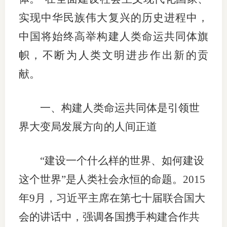
实现中华民族伟大复兴的历史进程中，
适
中国将始终高举构建人类命运共同体旗
郑
帜，不断为人类文明进步作出新的贡
中
献。
培训学
一、构建人类命运共同体是引领世
投资者
界大变局发展方向的人间正道
上市品
研究与
“建设一个什么样的世界、如何建设
科
这个世界”是人类社会永恒的命题。2015
年9月，习近平主席在第七十届联合国大
出
会的讲话中，强调各国携手构建合作共
统