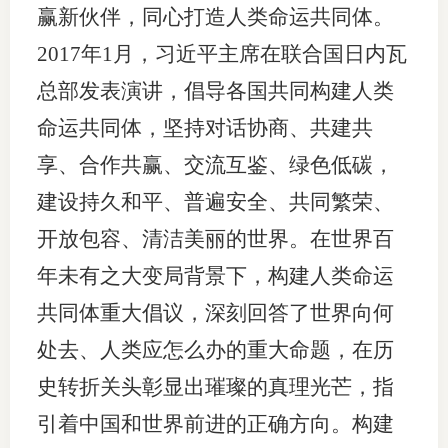
赢新伙伴，同心打造人类命运共同体。
行业投
2017年1月，习近平主席在联合国日内瓦
总部发表演讲，倡导各国共同构建人类
命运共同体，坚持对话协商、共建共
会员公
享、合作共赢、交流互鉴、绿色低碳，
期货公
建设持久和平、普遍安全、共同繁荣、
期
开放包容、清洁美丽的世界。在世界百
期
年未有之大变局背景下，构建人类命运
期
共同体重大倡议，深刻回答了世界向何
处去、人类应怎么办的重大命题，在历
期
史转折关头彰显出璀璨的真理光芒，指
期
引着中国和世界前进的正确方向。构建
期