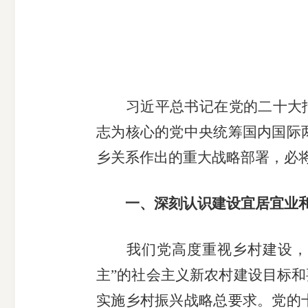
市
期
风
资
货
险
产
公
管
管
司
理
理
习近平总书记在党的二十大报告
公
公
志为核心的党中央统筹国内国际
司
司
乡关系作出的重大战略部署，必
一、深刻认识建设宜居宜业
我们党高度重视乡村建设，党
主”的社会主义新农村建设目标和
实施乡村振兴战略总要求。党的