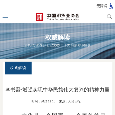
北
无障碍
京
市
期
风
资
货
险
产
权威解读
公
管
管
司
理
理
法律法
首页
>
行业动态
>
行业党建
>
二十大专题
>
权威解读
公
公
司
司
行政法
司法解
权威解读
部门规
自律规
李书磊:增强实现中华民族伟大复兴的精神力量
期
国家标
时间：2022-11-10
来源：人民日报
货
行业标
公