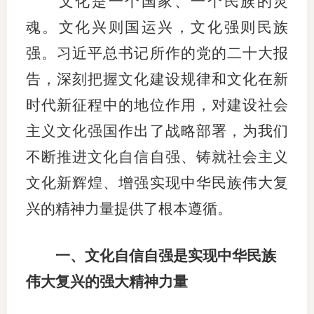
文化是一个国家、一个民族的灵
团体标
司
魂。文化兴则国运兴，文化强则民族
投
强。习近平总书记所作的党的二十大报
诉
告，深刻把握文化建设规律和文化在新
会员管
受
时代新征程中的地位作用，对建设社会
资格管
理
主义文化强国作出了战略部署，为我们
风险管
渠
不断推进文化自信自强、铸就社会主义
道
资产管
文化新辉煌、增强实现中华民族伟大复
兴的精神力量提供了根本遵循。
考试测
一、文化自信自强是实现中华民族
资
伟大复兴的强大精神力量
高