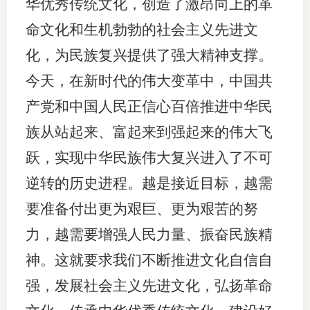
华优秀传统文化，创造了激昂向上的革
期
命文化和生机勃勃的社会主义先进文
化，为民族复兴提供了强大精神支撑。
期
今天，在新时代的伟大变革中，中国共
从业人
产党和中国人民正信心百倍推进中华民
居间人
族从站起来、富起来到强起来的伟大飞
纪律处
跃，实现中华民族伟大复兴进入了不可
逆转的历史进程。越是接近目标，越需
期货市
要准备付出更为艰巨、更为艰苦的努
期货公
力，越需要增强人民力量、振奋民族精
期货行
神。这就要求我们不断推进文化自信自
期货公
强，发展社会主义先进文化，弘扬革命