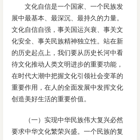
文化自信是一个国家、一个民族发
适
展中最基本、最深沉、最持久的力量。
郑
文化自信自强，事关国运兴衰、事关文
中
化安全、事关民族精神独立性。站在新
的历史起点上，我们要从历史长河中看
培训学
待文化推动人类文明进步的重要功能，
投资者
在时代大潮中把握文化引领社会变革的
上市品
重要作用，在人的全面发展中发挥文化
研究与
创造美好生活的重要价值。
科
（一）实现中华民族伟大复兴必然
出
要求中华文化繁荣兴盛。一个民族的复
统