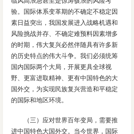
临风高浪急甚至是惊涛骇浪的风险考
验。国际体系变革期的不确定不稳定因
行业党
素日益突出，我国发展进入战略机遇和
国际期
风险挑战并存、不确定难预料因素增多
会员大
的时期，伟大复兴必然伴随具有许多新
会员动
的历史特点的伟大斗争。我们必须统筹
文化建
国内国际两个大局，开展更具全球视
野、更富进取精神、更有中国特色的大
普法宣
国外交，为实现民族复兴营造和平稳定
境内外
的国际和地区环境。
会议交
（三）应对世界百年变局，需要推
国际交
进中国特色大国外交。当今世界，国际
行业要