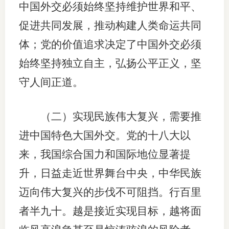
中国外交必须始终坚持维护世界和平、
期
促进共同发展，推动构建人类命运共同
期
体；党的价值追求决定了中国外交必须
始终坚持独立自主，弘扬公平正义，坚
从业人
守人间正道。
居间人
纪律处
（二）实现民族伟大复兴，需要推
进中国特色大国外交。党的十八大以
期货市
来，我国综合国力和国际地位显著提
期货公
升，日益走近世界舞台中央，中华民族
期货行
迈向伟大复兴的步伐不可阻挡。行百里
期货公
者半九十。越是接近实现目标，越将面