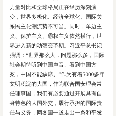
力量对比和全球格局正在经历深刻演
图片新
变，世界多极化、经济全球化、国际关
媒体看
系民主化潮流势不可当。同时，单边主
义、保护主义、霸权主义依然横行，世
界进入新的动荡变革期。习近平总书记
协会介
强调：“世界那么大，问题那么多，国际
协
社会期待听到中国声音、看到中国方
协
案，中国不能缺席。”作为有着5000多年
收
文明积淀的大国，作为联合国安理会常
协会治
任理事国，我们有必要通过开展具有自
身特色的大国外交，履行承担的国际责
组
任与义务，同各国一道走出一条和平发
协