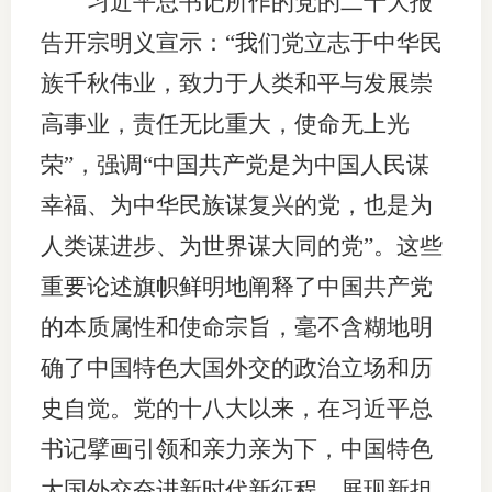
习近平总书记所作的党的二十大报
团体标
司
告开宗明义宣示：“我们党立志于中华民
投
族千秋伟业，致力于人类和平与发展崇
诉
高事业，责任无比重大，使命无上光
会员管
受
荣”，强调“中国共产党是为中国人民谋
资格管
理
幸福、为中华民族谋复兴的党，也是为
风险管
渠
人类谋进步、为世界谋大同的党”。这些
道
资产管
重要论述旗帜鲜明地阐释了中国共产党
的本质属性和使命宗旨，毫不含糊地明
确了中国特色大国外交的政治立场和历
考试测
史自觉。党的十八大以来，在习近平总
资
书记擘画引领和亲力亲为下，中国特色
高
大国外交奋进新时代新征程，展现新担