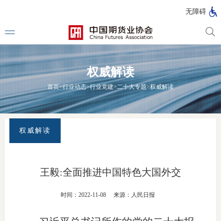
北
无障碍
京
市
期
风
资
货
险
产
权威解读
公
管
管
司
理
理
法律法
首页
>
行业动态
>
行业党建
>
二十大专题
>
权威解读
公
公
司
司
行政法
司法解
权威解读
部门规
自律规
王毅:全面推进中国特色大国外交
期
国家标
时间：2022-11-08
来源：人民日报
货
行业标
公