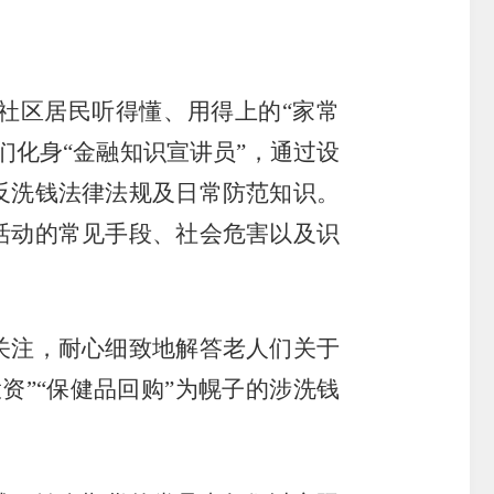
社区居民听得懂、用得上的
“
家常
们化身
“
金融知识宣讲员
”
，通过设
反洗钱法律法规及日常防范知识。
活动的常见手段、社会危害以及识
关注
，
耐心细致地解答老人们关于
投资
”“
保健品回购
”
为幌子的涉洗钱