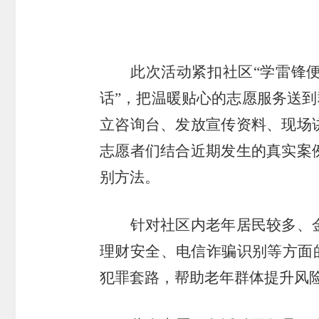
受
理
此次活动紧扣
社区
“
学雷锋
话
”
，把温暖贴心的志愿服务送到
渠
立咨询台、发放宣传资料、现场
道
志愿者们结合近期发生的真实案
别方法。
针对社区内老年居民较多、
理财安全、电信诈骗识别等方面
犯罪套路，帮助老年群体提升风