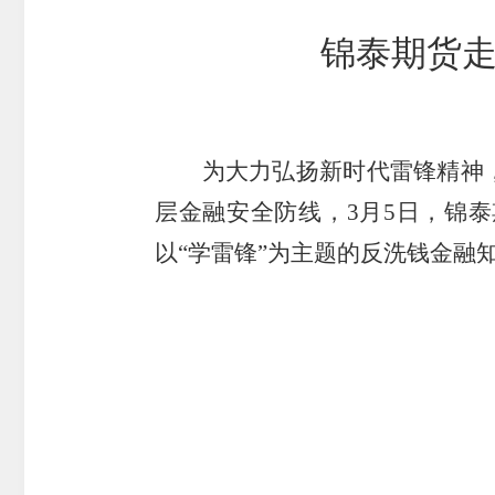
市
锦泰期货走
期
风
资
货
险
产
公
管
管
司
理
理
为大力弘扬新时代雷锋精神
公
公
层金融安全防线，
3
月
5
日，锦泰
司
司
以
“
学雷锋
”
为主题的反洗钱金融