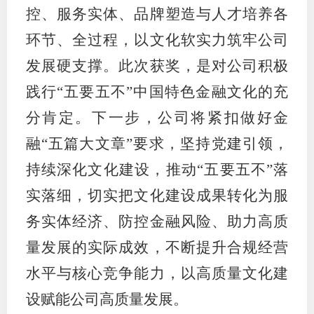
控、服务实体、品牌塑造与人才培养各
适
环节、全过程，以文化软实力筑牢公司
郑
发展硬支撑。此次获奖，是对公司积极
中
践行“五要五不”中国特色金融文化的充
分肯定。下一步，公司将紧扣做好金
培训学
融“五篇大文章”要求，坚持党建引领，
投资者
持续深化文化建设，推动“五要五不”落
上市品
实落细，切实把文化建设成果转化为服
研究与
务实体经济、防控金融风险、助力高质
科
量发展的实际成效，不断提升合规经营
水平与核心竞争能力，以高质量文化建
出
设赋能公司高质量发展。
统