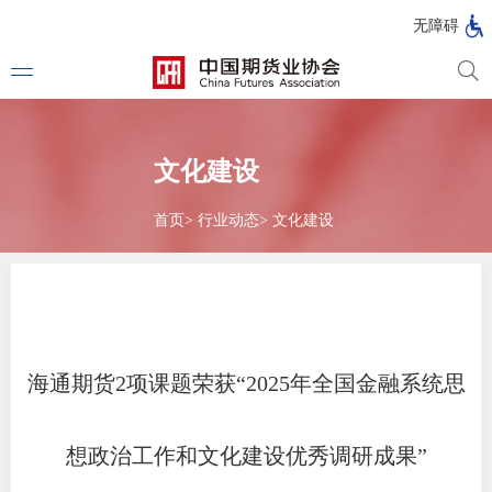
北
无障碍
京
市
期
风
资
货
险
产
公
管
管
文化建设
司
理
理
法律法
公
公
司
司
首页
>
行业动态
>
文化建设
行政法
司法解
部门规
自律规
海通期货2项课题荣获“2025年全国金融系统思
期
国家标
货
想政治工作和文化建设优秀调研成果”
行业标
公