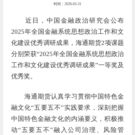
时间：2026-03-31
团体标
司
近日，中国金融政治研究会公布
投
2025
年全国金融系统思想政治工作和文
诉
会员管
化建设优秀调研成果，海通期货
2
项课题
受
资格管
理
分别荣获“
2025
年全国金融系统思想政治
风险管
渠
工作和文化建设优秀调研成果”一等奖及
道
优秀奖。
资产管
海通期货认真学习贯彻中国特色金
考试测
融文化“五要五不”实践要求，深刻把握
中国特色金融文化的内涵要义，积极推
资
动“五要五不”融入公司治理、风险管
高