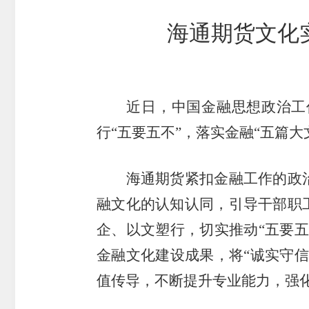
市
海通期货文化
期
风
资
货
险
产
公
管
管
司
理
理
近日，中国金融思想政治工
公
公
行“五要五不”，落实金融“五篇大
司
司
海通期货紧扣金融工作的政
融文化的认知认同，引导干部职
企、以文塑行，切实推动“五要
金融文化建设成果，将“诚实守
值传导，不断提升专业能力，强