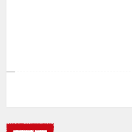
期
货
公
司
投
诉