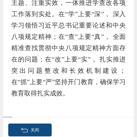
主题、注重实效，一体推进学查改各项
行业投
工作落到实处。在
“
学
”
上要
“
深
”
，
深入
学习领悟习近平总书记重要论述和中央
八项规定精神；在
“
查
”
上要
“
真
”
，
全面
会员公
精准查找贯彻中央八项规定精神方面存
期货公
在的问题；在
“
改
”
上要
“
实
”
，
扎实推进
期
突出问题整改和长效机制建设；
期
在
“
抓
”
上要
“
严
”
坚持开门教育，确保学习
教育取得扎实成效。
期
期
期
关闭
期