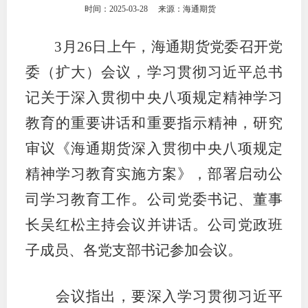
时间：2025-03-28
来源：海通期货
团体标
司
3
月
26
日上午，海通期货党委召开党
投
委（扩大）会议，学习贯彻习近平总书
诉
会员管
记关于深入贯彻中央八项规定精神学习
受
资格管
理
教育的重要讲话和重要指示精神，研究
风险管
渠
审议《海通期货深入贯彻中央八项规定
道
精神学习教育实施方案》，部署启动公
资产管
司学习教育工作。公司党委书记、董事
长吴红松主持会议并讲话。公司党政班
考试测
子成员、各党支部书记参加会议。
资
会议指出，要深入学习贯彻习近平
高