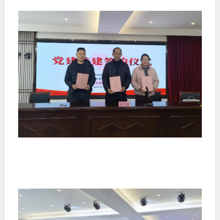
图片新
媒体看
协会介
协
协
收
协会治
组
协