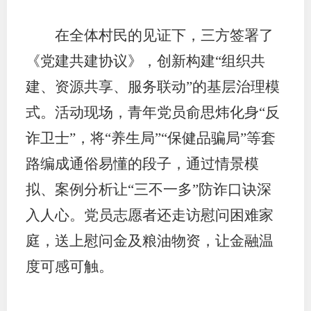
行业党
在全体村民的见证下，三方签署了
国际期
《党建共建协议》，创新构建“组织共
建、资源共享、服务联动”的基层治理模
会员大
式。活动现场，青年党员俞思炜化身“反
会员动
诈卫士”，将“养生局”“保健品骗局”等套
文化建
路编成通俗易懂的段子，通过情景模
普法宣
拟、案例分析让“三不一多”防诈口诀深
入人心。党员志愿者还走访慰问困难家
境内外
庭，送上慰问金及粮油物资，让金融温
会议交
度可感可触。
国际交
行业要