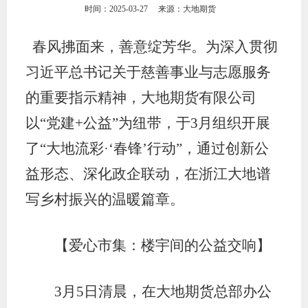
时间：2025-03-27
来源：大地期货
团体标
司
春风拂面来，善意绽芳华。为深入贯彻
投
习近平总书记关于慈善事业与志愿服务
诉
会员管
的重要指示精神，大地期货有限公司
受
资格管
理
以“党建+公益”为纽带，于3月组织开展
风险管
渠
了“大地流彩·‘春锋’行动”，通过创新公
道
益形态、深化政企联动，在浙江大地谱
资产管
写乡村振兴的温暖篇章。
考试测
【爱心市集：楼宇间的公益交响】
资
3月5日清晨，在大地期货总部办公
高