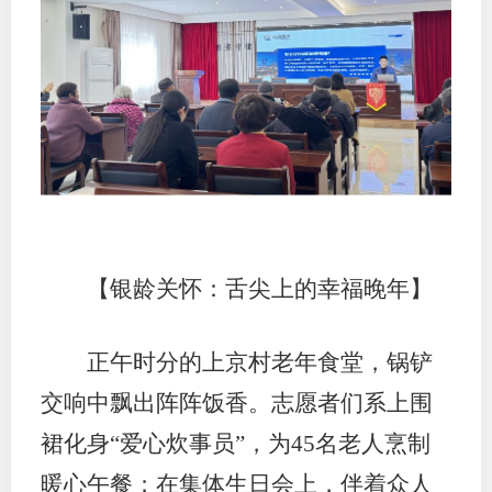
专
协会公
乡村振
联系我
招聘信
【银龄关怀：舌尖上的幸福晚年】
协会采
廉政举
正午时分的上京村老年食堂，锅铲
交响中飘出阵阵饭香。志愿者们系上围
裙化身“爱心炊事员”，为45名老人烹制
暖心午餐；在集体生日会上，伴着众人