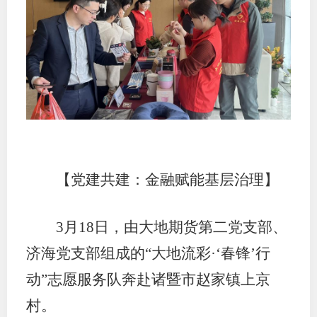
期
期
从业人
居间人
纪律处
【党建共建：金融赋能基层治理】
期货市
期货公
3月18日，由大地期货第二党支部、
期货行
济海党支部组成的“大地流彩·‘春锋’行
动”志愿服务队奔赴诸暨市赵家镇上京
期货公
村。