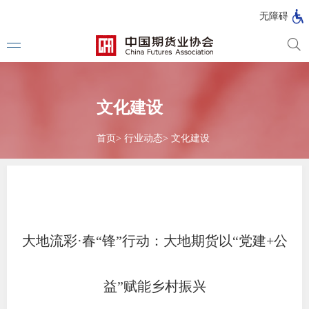
北
无障碍
京
市
期
风
资
货
险
产
公
管
管
文化建设
司
理
理
法律法
公
公
司
司
首页
>
行业动态
>
文化建设
行政法
司法解
部门规
自律规
大地流彩·春“锋”行动：大地期货以“党建+公
期
国家标
货
益”赋能乡村振兴
行业标
公