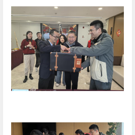
行业投
会员公
期货公
期
期
期
期
期
期