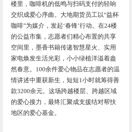
楼里，咖啡机的低鸣与扫码支付的轻响
适
交织成爱心序曲。大地期货员工以“益杯
郑
咖啡”为媒介，发起‘春锋’行动。在24楼
的公益市集，志愿者们精心布置的共享
中
空间里，墨香书籍传递智慧星火、实用
培训学
家电焕发生活光彩，小小绿植洋溢着盎
投资者
然春意。100余件爱心物品在志愿者的温
上市品
情讲述中重获新生，短短1小时就筹得善
研究与
款3200余元。这场跨越楼层、跨越区域
的爱心接力，最终汇聚成支援结对帮扶
科
地区的爱心基金。
出
统