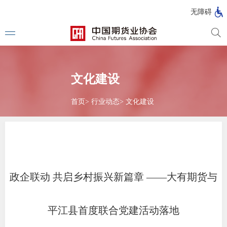
北
无障碍
京
市
期
风
资
货
险
产
公
管
管
文化建设
司
理
理
法律法
公
公
司
司
首页
>
行业动态
>
文化建设
行政法
司法解
部门规
自律规
政企联动 共启乡村振兴新篇章 ——大有期货与
期
国家标
货
平江县首度联合党建活动落地
行业标
公