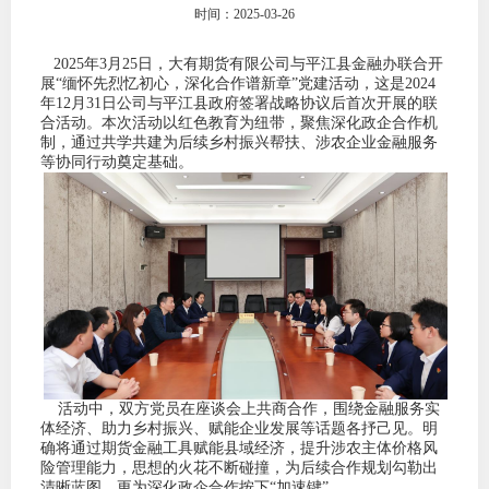
时间：2025-03-26
团体标
司
2025年3月25日，大有期货有限公司与平江县金融办联合开
投
展“缅怀先烈忆初心，深化合作谱新章”党建活动，这是2024
年12月31日公司与平江县政府签署战略协议后首次开展的联
诉
合活动。本次活动以红色教育为纽带，聚焦深化政企合作机
会员管
制，通过共学共建为后续乡村振兴帮扶、涉农企业金融服务
受
等协同行动奠定基础。
资格管
理
风险管
渠
道
资产管
考试测
活动中，双方党员在座谈会上共商合作，围绕金融服务实
资
体经济、助力乡村振兴、赋能企业发展等话题各抒己见。明
确将通过期货金融工具赋能县域经济，提升涉农主体价格风
险管理能力，思想的火花不断碰撞，为后续合作规划勾勒出
高
清晰蓝图，更为深化政企合作按下“加速键”。