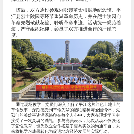
适
随后，双方通过参观湘鄂赣革命根据地纪念馆、平
江县烈士陵园等环节重温革命历史，并在烈士陵园向
革命先烈敬献花篮、聆听革命事迹。活动统一规范着
郑
装，严守组织纪律，彰显了双方推进合作的严谨态
度。
中
培训学
投资者
上市品
研究与
科
通过现场教学，党员们深入了解了平江这片红色土地上的
革命故事，深刻感受到革命先辈的牺牲精神与爱国情怀，先
烈们的英雄事迹深深烙印在每个人心中，大家在现场学习中
出
接受了一次灵魂的洗礼。参与党员表示，此次活动不仅强化
了党性教育，也为政企合作搭建了更具实效的沟通平台，未
统
来将把学习成果转化为促进地方经济发展的实际行动。