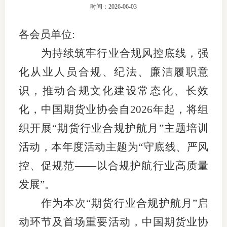
时间：2026-06-03
团体标
司
各会员单位
:
投
为持续筑牢行业合规风控底线，强
诉
会员管
化从业人员合规、纪法、廉洁履职意
受
资格管
理
识，推动合规文化建设常态化、长效
风险管
渠
化，中国期货业协会自2026年起，将组
道
织开展“期货行业合规护航月”主题培训
资产管
活动，本年度活动主题为“守底线、严风
控、促规范——以合规护航行业高质量
考试测
发展”。
资
作为本次“期货行业合规护航月”启
动环节及首场重要活动，中国期货业协
高