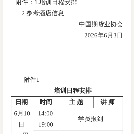
附件：1.培训日程安排
2.参考酒店信息
专
中国期货业协会
协会公
2026年6月3日
乡村振
联系我
招聘信
附件
1
协会采
培训日程安排
廉政举
日期
时间
主
题
讲
师
6月10
14:00-
学员报到
日
19:00