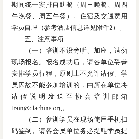
期间统一安排自助餐（周三晚餐、周四
行业党
午晚餐、周五午餐）。住宿及交通费用
国际期
学员自理（参考酒店信息详见附件2）。
五、注意事项
会员大
（一）培训不设旁听、加座，请勿
会员动
现场报名。报名成功后，请各单位妥善
文化建
安排学员行程，原则上不允许请假。学
普法宣
员因故不能参加培训的，由所在单位将
请假说明发送至协会培训邮箱
境内外
train@cfachina.org。
会议交
（二）参训学员在现场使用手机扫
国际交
码签到。请各会员单位务必提醒学员提
行业要