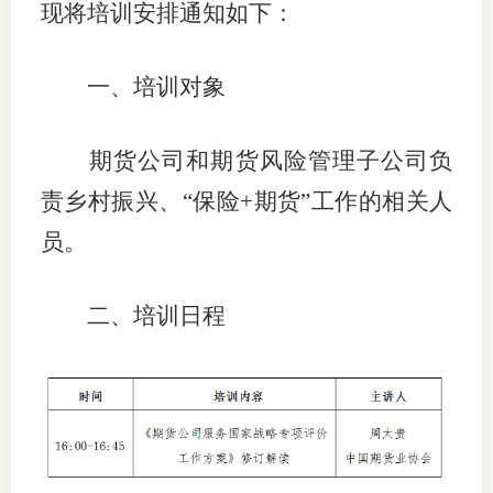
现将
培训安排
通知如下
：
适
一、
培训对象
郑
中
期货公司和期货风险管理子公司负
培训学
责乡村振兴
、
“保险
+期货”工作的相关人
投资者
员。
上市品
二、
培训
日程
研究与
科
出
统