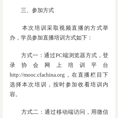
行业投
三、参加方式
本次培训采取视频直播的方式举
会员公
办，学员参加直播培训方式如下：
期货公
方式一：通过
PC端浏览器方式，登
期
录协会网上培训
平台
期
http://mooc.cfachina.org
，
在直播栏目下
期
选择本次培训，按时参加收看培训内
期
容。
期
方式二：通过移动端访问，
用微信
期