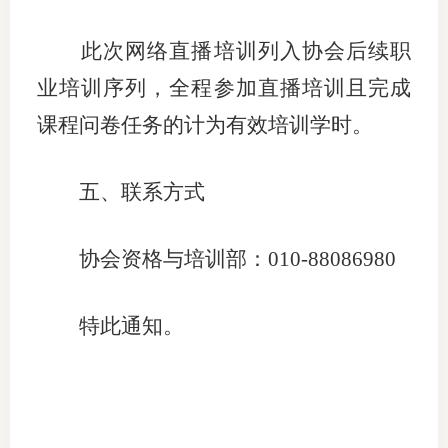
行业党
此次网络直播培训列入协会后续职
国际期
业培训序列，全程参加直播培训且完成
课程问卷任务的计为有效培训学时。
会员大
会员动
五、联系方式
文化建
协会资格与培训部：
010-
88086980
普法宣
境内外
特此通知。
会议交
国际交
行业要