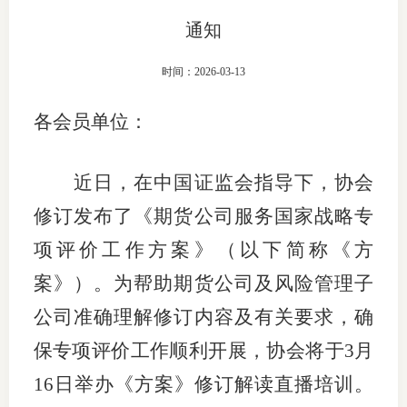
通知
团体标
司
投
时间：2026-03-13
诉
会员管
各会员单位：
受
资格管
理
近日，在中国证监会指导下，
协会
风险管
渠
修订发布了
《期货公司服务国家战略专
道
资产管
项评价工作方案》（以下简称《方
案》）。为帮助期货公司及风险管理子
公司准确理解
修订内容及有关
要求，确
考试测
保专项评价工作顺利开展，协会将于
3月
资
16日
举
办《方案》修订解读直播培训。
高