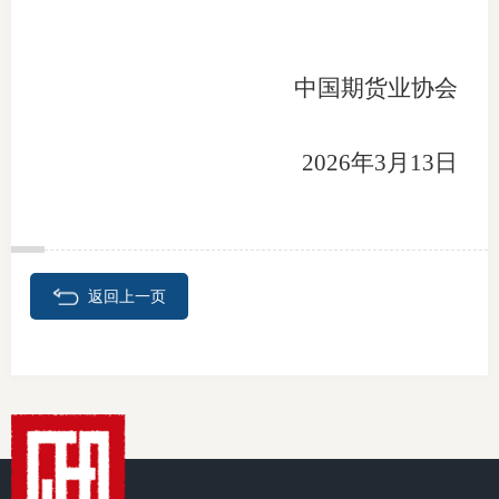
图片新
中国期货业协会
媒体看
202
6
年
3
月
13
日
协会介
协
协
返回上一页
收
协会治
组
协