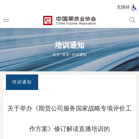
北
无障碍
京
市
期
风
资
货
险
产
培训通知
公
管
管
司
理
理
法律法
首页
>
首页
>
培训通知
公
公
司
司
行政法
司法解
培训通知
部门规
自律规
关于举办《期货公司服务国家战略专项评价工
期
国家标
货
作方案》修订解读直播培训的
行业标
公