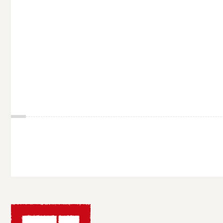
期
货
公
司
投
诉