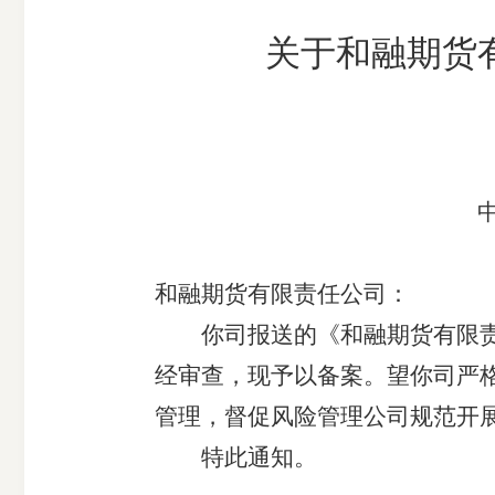
市
关于和融期货
期
风
资
货
险
产
公
管
管
司
理
理
公
公
中期
司
司
和融期货有限责任公司：
你司报送的《和融期货有限责任公
经审查，现予以备案。望你司严
管理，督促风险管理公司规范开
特此通知。