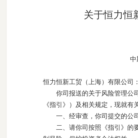
市
关于恒力恒
期
风
资
货
险
产
公
管
管
司
理
理
公
公
中期
司
司
恒力恒新工贸（上海）有限公司
你司报送的关于风险管理公司设
《指引》）及相关规定，现就有
一、经审查，你司提交的公司
二、请你司按照《指引》的要求