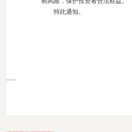
制风险，保护投资者合法权益。
特此通知。
期
货
公
司
投
诉