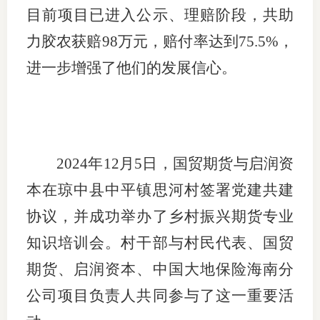
目前项目已进入公示、理赔阶段，共助
图片新
力胶农获赔
98
万元，赔付率达到
75.5%
，
媒体看
进一步增强了他们的发展信心。
协会介
协
2024
年
12
月
5
日，国贸期货与启润资
本在琼中县中平镇思河村签署党建共建
协
协议，并成功举办了乡村振兴期货专业
收
知识培训会。村干部与村民代表、国贸
协会治
期货、启润资本、中国大地保险海南分
组
公司项目负责人共同参与了这一重要活
协