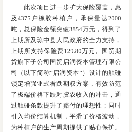
此次项目进一步扩大保险覆盖，惠
行业党
及
4375
户橡胶种植户，承保量达
2000
国际期
吨，总保险金额突破
3854
万元，得到了
会员大
上期所及琼中县人民政府的全力支持，
上期所支持保险费
129.80
万元。国贸期
会员动
货旗下子公司国贸启润资本管理有限公
文化建
司（以下简称“启润资本”）设计的触碰
普法宣
锁定增强亚式看跌期权方案，有效防范
境内外
了极端价格下跌对胶农收入的冲击，通
会议交
过触碰条款提升了赔付的理想性；同时
引入均价结算机制，平滑了价格波动，
国际交
为种植户的生产周期提供了贴心保护。
行业要