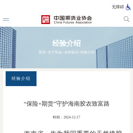
北
无障碍
京
市
期
风
资
货
险
产
经验介绍
公
管
管
司
理
理
法律法
首页
>
关于协会
>
乡村振兴
>
经验介绍
公
公
司
司
行政法
司法解
经验介绍
部门规
自律规
“保险+期货”守护海南胶农致富路
期
国家标
时间：2024-12-17
货
行业标
公