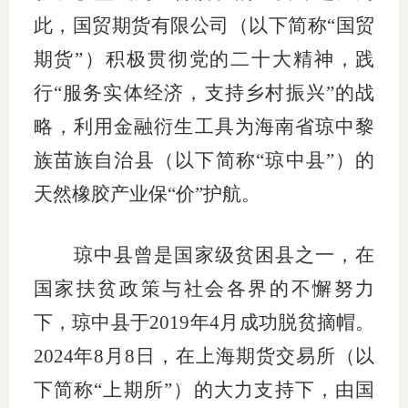
此，国贸期货有限公司（以下简称
“
国贸
适
期货
”
）积极贯彻党的二十大精神，践
郑
行
“
服务实体经济，支持乡村振兴
”
的战
中
略，利用金融衍生工具为海南省琼中黎
培训学
族苗族自治县（以下简称
“
琼中县
”
）的
天然橡胶产业保
“
价
”
护航。
投资者
上市品
琼中县曾是国家级贫困县之一，在
研究与
国家扶贫政策与社会各界的不懈努力
科
下，琼中县于
2019
年
4
月成功脱贫摘帽。
2024
年
8
月
8
日，在上海期货交易所（以
出
下简称
“
上期所
”
）的大力支持下，由国
统