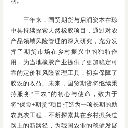
动。
专
三年来，国贸期货与启润资本在琼
协会公
中县持续探索天然橡胶项目，通过对农
乡村振
产品领域风险管理的深入研究，充分发
挥了期货市场在乡村振兴中的独特作
联系我
用，为当地橡胶产业提供了更加稳定可
招聘信
靠的定价和风险管理工具，切实保障了
协会采
胶农的收益。未来，国贸期货将继续秉
廉政举
持服务
“
三农
”
的初心与使命，致力于
将
“
保险
+
期货
”
项目打造为一项长期的助
农惠农工程，不断探索其在乡村振兴道
路上的新路径，为我国农业的稳健发展