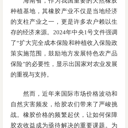
海南省，作为我国重要的天然橡胶
团体标
司
种植基地，其橡胶产业不仅是当地经济
投
的支柱产业之一，更是许多农户赖以生
诉
存的经济来源。
2024
年中央
1
号文件强调
会员管
受
了“扩大完全成本保险和种植收入保险政
资格管
理
策实施范围，鼓励地方发展特色农产品
风险管
渠
保险”的必要性，显示出国家对农业发展
道
资产管
的重视与支持。
然而，近年来国际市场价格波动和
考试测
自然灾害频发，给胶农们带来了严峻挑
资
战。橡胶价格的频繁起伏，让如何保障
胶农收益成为亟待解决的重要课题。为
高