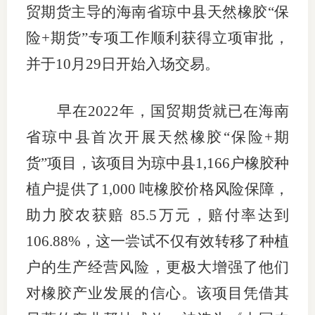
贸期货主导的海南省琼中县天然橡胶
“
保
行业投
险
+
期货
”
专项工作顺利获得立项审批，
并于
10
月
29
日开始入场交易。
会员公
早在
2022
年，国贸期货就已在海南
期货公
省琼中县首次开展天然橡胶“保险
+
期
期
货”项目，该项目为琼中县
1,166
户橡胶种
期
植户提供了
1,000
吨橡胶价格风险保障，
助力胶农获赔
85.5
万元，赔付率达到
期
106.88%
，这一尝试不仅有效转移了种植
期
户的生产经营风险，更极大增强了他们
期
对橡胶产业发展的信心。该项目凭借其
期