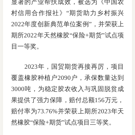
显著的产业帮扶成效，被选为《中国农
期
村信用合作报社》
“
期货助力乡村振兴
2022
年度创新典范单位案例
”
，并荣获上
期
期所
2022
年天然橡胶
“
保险
+
期货
”
试点项
从业人
目一等奖。
居间人
纪律处
2023
年，国贸期货再接再厉，项目
覆盖橡胶种植户
2090
户，承保数量达到
期货市
3000
吨，为稳定胶农收入与巩固脱贫成
期货公
果提供了强力保障，赔付总额
156
万元，
期货行
赔付率为
73.76%
并荣获上期所
2023
年天
期货公
然橡胶
“
保险
+
期货
”
试点项目三等奖。