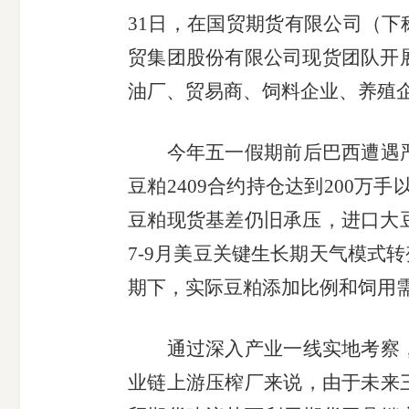
31
日，在国贸期货有限公司（下
贸集团股份有限公司现货团队开
油厂、贸易商、饲料企业、养殖
期
今年五一假期前后巴西遭遇
货
豆粕
2409
合约持仓达到
200
万手以
豆粕现货基差仍旧承压，进口大
公
7-9
月美豆关键生长期天气模式转
司
期下，实际豆粕添加比例和饲用
投
通过深入产业一线实地考察
业链上游压榨厂来说，由于未来
诉