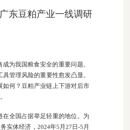
入广东豆粕产业一线调研
搜索
格成为我国粮食安全的重要问题。
工具管理风险的重要性愈发凸显。
展如何？豆粕产业链上下游对后市
。
链在全国占据举足轻重的地位。为
服务实体经济，
2024
年
5
月
27
日
-5
月