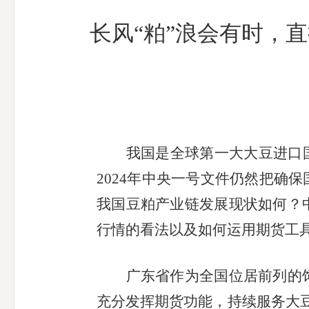
市
长风“粕”浪会有时，
期
风
资
货
险
产
公
管
管
司
理
理
公
公
司
司
我国是全球第一大大豆进口
2024
年中央一号文件仍然把确保
我国豆粕产业链发展现状如何？
行情的看法以及如何运用期货工
广东省作为全国位居前列的
充分发挥期货功能，持续服务大