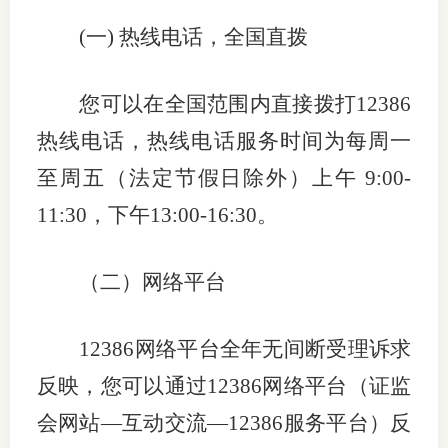
(
一
)
热线电话，全国直拨
专
协会公
您可以在全国范围内直接拨打
12386
乡村振
热线电话，热线电话服务时间为每周一
至周五（法定节假日除外）上午
9:00-
联系我
11:30
，下午
13:00-16:30
。
招聘信
协会采
（二）网络平台
廉政举
12386
网络平台全年无间断受理诉求
反映，您可以通过
12386
网络平台（证监
会网站—互动交流—
12386
服务平台）反