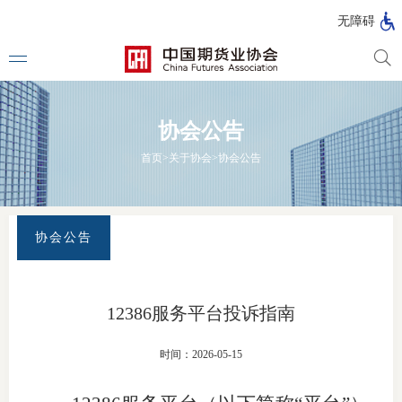
北
无障碍
京
市
期
风
资
货
险
产
协会公告
公
管
管
司
理
理
法律法
首页
>
关于协会
>
协会公告
公
公
司
司
行政法
司法解
协会公告
部门规
自律规
12386服务平台投诉指南
期
国家标
时间：2026-05-15
货
行业标
公