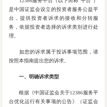
12386
服务平台（以下简称“平台”）
团体标
司
是中国证监会设立的投资者服务公益平
投
台，提供投资者诉求的接收和分转服
诉
务，依据投资者选择的诉求类别进行处
会员管
受
理。
资格管
理
风险管
渠
如您的诉求属于投诉事项范围，请
道
按照本指南提出您的诉求。
资产管
一、
明确诉求类型
考试测
根据《中国证监会关于
12386
服务平
资
台优化运行有关事项的公告》（证监会
高