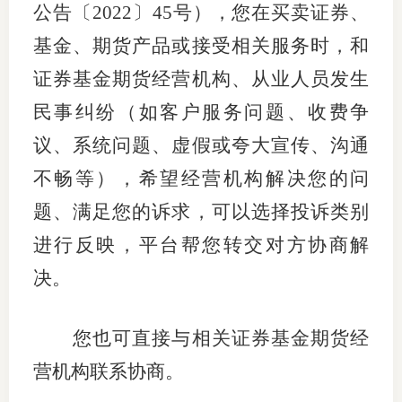
公告
〔
2022
〕
45
号），您在买卖证券、
适
基金、期货产品或接受相关服务时，和
郑
证券基金期货经营机构、从业人员发生
民事纠纷（如客户服务问题、收费争
中
议、系统问题、虚假或夸大宣传、沟通
培训学
不畅等），希望经营机构解决您的问
投资者
题、满足您的诉求，可以选择投诉类别
上市品
进行反映，平台帮您转交对方协商解
研究与
决。
科
您也可直接与相关证券基金期货经
出
营机构联系协商。
统