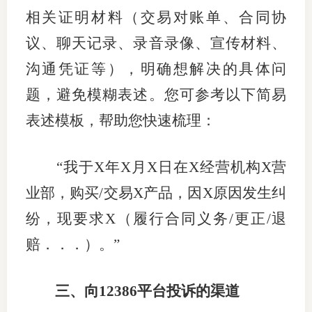
相关证明材料（交易对账单、合同协
图片新
议、聊天记录、录音录像、宣传材料、
媒体看
沟通凭证等），明确想解决的具体问
题，避免模糊表述。
您可参考以下简易
表述模板，帮助您快速梳理：
协会介
协
“
我于
X
年
X
月
X
日在
X
经营机构
X
营
协
业部，购买
/
交易
X
产品，因
X
原因发生纠
纷，现要求
X
（履行合同义务
/
更正
/
退
收
赔．．．）。
”
协会治
组
三、向
12386
平台投诉的渠道
协