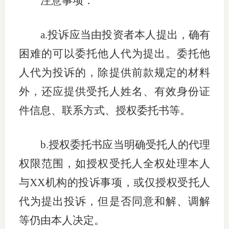
注意事项：
期
a.
投诉应当由投资者本人提出，确有
期
困难的可以委托他人代为提出。委托他
从业人
人代为投诉的，除提供前款规定的材料
居间人
外，还应提供受托人姓名、有效身份证
件信息、联系方式、授权委托书等。
纪律处
期货市
b.
授权委托书应当明确受托人的代理
期货公
权限范围，如授权受托人全权处理本人
期货行
与
XX
机构的投诉事项，或仅授权受托人
代为提出投诉，但是否同意和解、调解
期货公
等仍由本人决定。