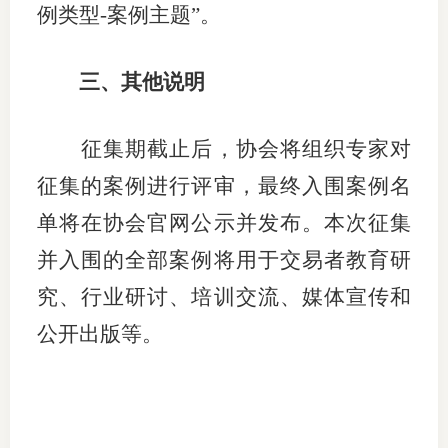
例类型
-
案例主题”。
图片新
三、其他说明
媒体看
征集期截止后，协会将组织专家对
协会介
征集的案例进行评审，最终入围案例名
单将在协会官网公示并发布。本次征集
协
并入围的全部案例将用于交易者教育研
协
究、行业研讨、培训交流、媒体宣传和
收
公开出版等。
协会治
组
协