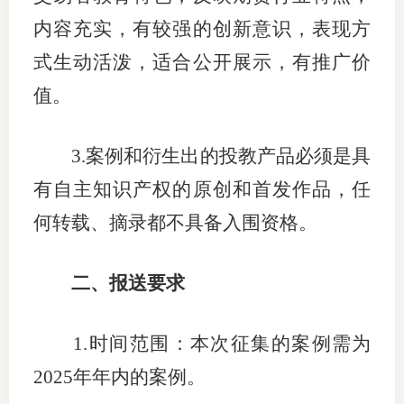
内容充实，有较强的创新意识，表现方
行业投
式生动活泼，适合公开展示，有推广价
值。
会员公
3.
案例和衍生出的投教产品必须是具
期货公
有自主知识产权的原创和首发作品，任
期
何转载、摘录都不具备入围资格。
期
期
二、报送要求
期
1.
时间范围：本次征集的案例需为
期
2025
年年内的案例。
期