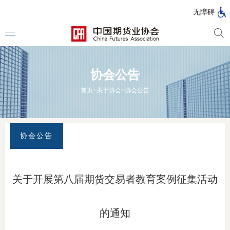
北
无障碍
京
市
期
风
资
货
险
产
协会公告
公
管
管
司
理
理
法律法
首页
>
关于协会
>
协会公告
公
公
司
司
行政法
司法解
协会公告
部门规
自律规
关于开展第八届期货交易者教育案例征集活动
期
国家标
货
的通知
行业标
公