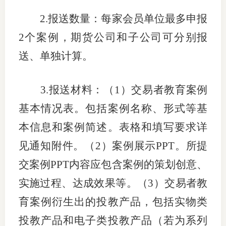
2.
报送数量：每家会员单位最多申报
期
2
个案例，期货公司和子公司可分别报
期
送、单独计算。
从业人
居间人
3.
报送材料：（
1
）交易者教育案例
基本情况表。包括案例名称、形式等基
纪律处
本信息和案例简述。表格和填写要求详
期货市
见通知附件。（
2
）案例展示
PPT
。所提
期货公
交案例
PPT
内容应包含案例的策划创意、
期货行
实施过程、达成效果等。（
3
）交易者教
育案例衍生出的投教产品，包括实物类
期货公
投教产品和电子类投教产品（若为系列