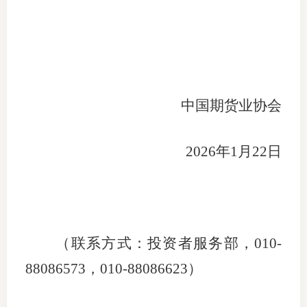
专
协会公
乡村振
中国期货业协会
联系我
2026
年
1
月
22
日
招聘信
协会采
廉政举
（联系方式：投资者服务部，
010-
88086573
，
010-88086623
）