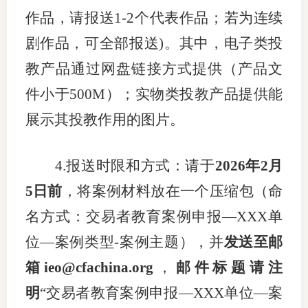
作品，请报送
1-2
个代表作品；若为连续
行业党
剧作品，可全部报送
)
。其中，电子类投
国际期
教产品通过网盘链接方式提供（产品文
会员大
件小于
500M
）；实物类投教产品提供能
展示其投教作用的图片。
会员动
文化建
4.
报送时限和方式：请于
2026
年
2
月
普法宣
5
日前
，将案例材料放在一个压缩包（命
境内外
名方式：交易者教育案例申报—
XXX
单
位—案例类型
-
案例主题），并
发送至邮
会议交
箱
ieo@cfachina.org
，
邮件标题请注
国际交
明
“交易者教育案例申报—
XXX
单位—案
行业要