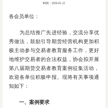
时间：2026-01-22
团体标
司
各会员单位：
投
诉
会员管
为总结推广先进经验，交流分享优
受
资格管
秀做法，鼓励引导期货经营机构更加积
理
极主动参与交易者教育服务工作，更好
风险管
渠
地维护交易者的合法权益，协会拟开展
道
资产管
第八届期货交易者教育案例征集活动，
欢迎各单位积极申报。现将有关事项通
考试测
知如下：
资
一、案例要求
高