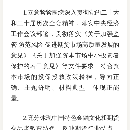
适
1.
立意紧紧围绕深入贯彻党的二十大
和二十届历次全会精神，落实中央经济
郑
工作会议部署，贯彻落实《关于加强监
中
管 防范风险 促进期货市场高质量发展的
培训学
意见》
《关于加强资本市场中小投资者
投资者
保护的若干意见》等文件
要求，符合资
上市品
本市场的投保投教政策精神，导向正
确、主题鲜明、材料典型，体现正能
研究与
量。
科
出
2.
充分体现中国特色金融文化和期货
统
交易者教育特色，反映期货行业特点，