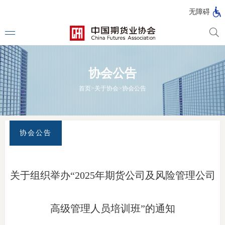
北
无障碍
京
市
期
风
资
货
险
产
协会公告
公
管
管
司
理
理
法律法
首页
>
关于协会
>
协会公告
公
公
司
司
行政法
司法解
协会公告
部门规
自律规
关于组织举办“2025年期货公司及风险管理公司
期
国家标
货
高级管理人员培训班”的通知
行业标
公