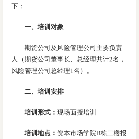
下：
适
郑
一、培训对象
中
期货公司及风险管理公司主要负责
培训学
人（期货公司董事长、总经理共计2名，
投资者
风险管理公司总经理1名）。
上市品
二、培训安排
研究与
科
培训形式：
现场面授培训
出
培训地点：
资本市场学院B栋二楼报
统