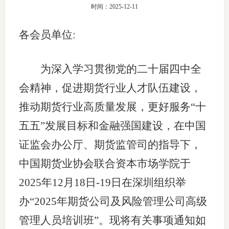
时间：2025-12-11
团体标
司
各会员单位:
投
诉
会员管
为深入学习贯彻党的二十届四中全
受
资格管
会精神，促进期货行业人才队伍建设，
理
推动期货行业高质量发展，更好服务“十
风险管
渠
五五”发展目标和金融强国建设，在中国
道
资产管
证监会办公厅、期货监管司的指导下，
中国期货业协会联合资本市场学院于
考试测
2025年12月18日-19日在深圳组织举
办“2025年期货公司及风险管理公司高级
资
管理人员培训班”。现将有关事项通知如
高