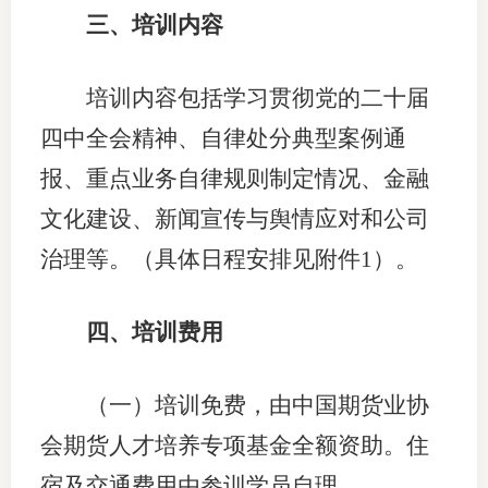
三、培训内容
期
期
培训内容包括学习贯彻党的二十届
四中全会精神、自律处分典型案例通
从业人
报、重点业务自律规则制定情况、金融
居间人
文化建设、新闻宣传与舆情应对和公司
纪律处
治理等。（具体日程安排见附件1）。
期货市
四、培训费用
期货公
期货行
（一）培训免费，由中国期货业协
期货公
会期货人才培养专项基金全额资助。住
宿及交通费用由参训学员自理。