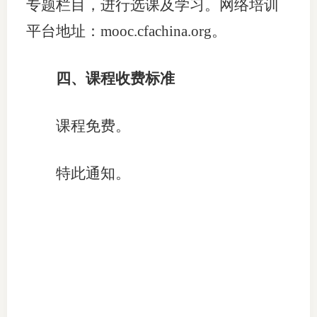
专题栏目，进行选课及学习。网络培训
平台地址：mooc.cfachina.org。
专
协会公
四、课程收费标准
乡村振
课程免费。
联系我
招聘信
特此通知。
协会采
廉政举