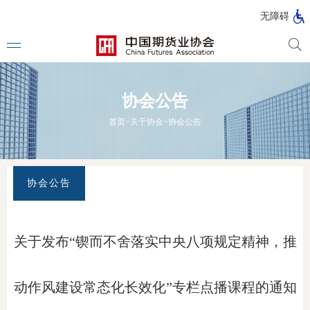
北
无障碍
京
市
期
风
资
货
险
产
协会公告
公
管
管
司
理
理
法律法
首页
>
关于协会
>
协会公告
公
公
司
司
行政法
司法解
协会公告
部门规
自律规
关于发布“锲而不舍落实中央八项规定精神，推
期
国家标
货
动作风建设常态化长效化”专栏点播课程的通知
行业标
公