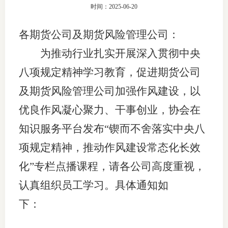
时间：2025-06-20
团体标
司
各期货公司及期货风险管理公司：
投
为推动行业扎实开展深入贯彻中央
诉
会员管
八项规定精神学习教育，促进期货公司
受
资格管
理
及期货风险管理公司加强作风建设，以
风险管
渠
优良作风凝心聚力、干事创业，协会在
道
知识服务平台发布“锲而不舍落实中央八
资产管
项规定精神，推动作风建设常态化长效
化”专栏点播课程，请各公司高度重视，
考试测
认真组织员工学习。具体通知如
资
下：
高