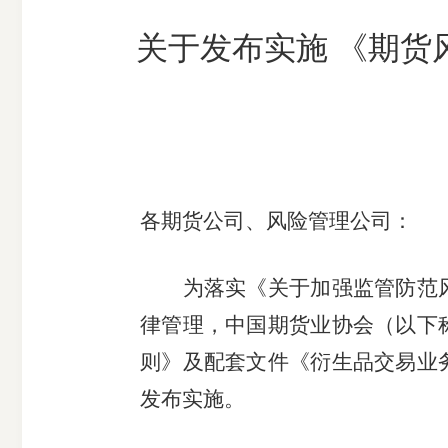
市
关于发布实施 《期货
期
风
资
货
险
产
公
管
管
司
理
理
公
公
司
司
各期货公司、风险管理公司：
为落实《关于加强监管防范
律管理
，中国期货业协会（以下
则》及配套文件《衍生品交易业
发布实施。