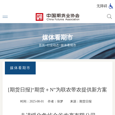
北
无障碍
京
市
期
风
资
货
险
产
媒体看期市
公
管
管
司
理
理
法律法
首页
>
行业动态
>
媒体看期市
公
公
司
司
行政法
司法解
媒体看期市
部门规
自律规
[期货日报]“期货＋N”为联农带农提供新方案
期
国家标
时间：2025-08-01
作者：张梦
来源：期货日报
货
行业标
公