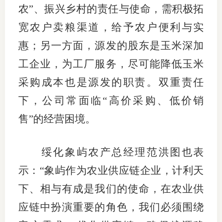
农”、振兴乡村的责任与使命，需积极拓
行业党
宽农户卖粮渠道，给予农户便利与实
国际期
惠；另一方面，源发的股东是玉米深加
工企业，为工厂服务，尽可能降低玉米
会员大
采购成本也是源发的职责。双重责任
会员动
下，公司常面临“高价采购、低价销
文化建
售”的经营困境。
普法宣
绥化象屿农产总经理范洪图也表
境内外
示：“象屿作为农业供应链企业，计利天
会议交
下、相与有成是我们的使命，在农业供
国际交
应链中扮演重要的角色，我们必须围绕
行业要