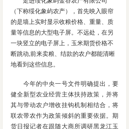
走进绥化象屿金谷农产有限公司
团体标
司
（下称绥化象屿农产），首先映入眼帘
投
的是墙上实时显示收粮价格、重量、质
诉
量等信息的大型电子屏。不远处，在另
会员管
受
一块竖立的电子屏上，玉米期货价格不
资格管
理
断跳动,前来卖粮、结款的农户都能清晰
风险管
渠
地看到这些信息。
道
资产管
今年的中央一号文件明确提出，要
健全新型农业经营主体扶持政策，并将
考试测
其与带动农户增收挂钩机制相结合，将
资
联农带农作为政策倾斜的重要依据。期
货日报记者在跟随大商所调研黑龙江玉
高