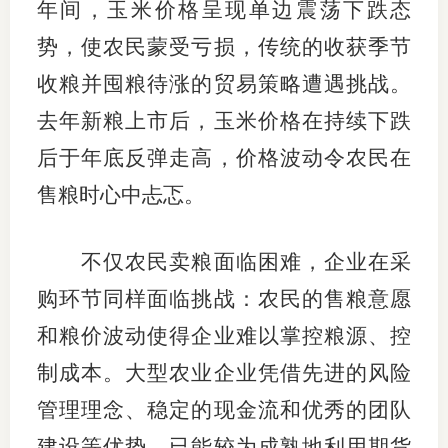
年间，玉米价格呈现单边震荡下跌态
行业投
势，使农民蒙受亏损，传统的收获季节
收粮并囤粮待涨的贸易策略遭遇挑战。
去年新粮上市后，玉米价格在持续下跌
会员公
后于年底反弹走高，价格波动令农民在
期货公
售粮时心中忐忑。
期
不仅农民卖粮面临困难，企业在采
期
购环节同样面临挑战：农民的售粮意愿
期
和粮价波动使得企业难以掌控粮源、控
期
制成本。大型农业企业凭借先进的风险
期
管理理念、稳定的现金流和优秀的团队
期
建设等优势，已能较为成熟地利用期货