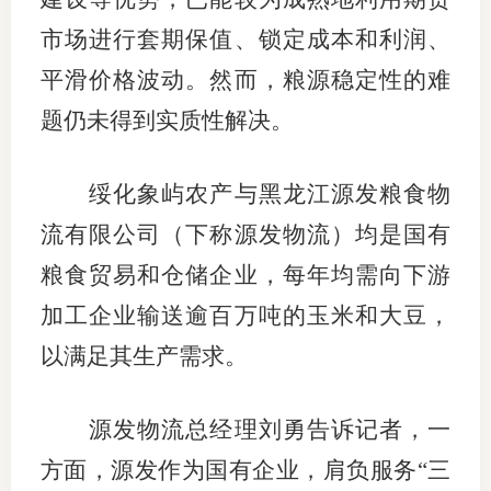
市场进行套期保值、锁定成本和利润、
期
平滑价格波动。然而，粮源稳定性的难
期
题仍未得到实质性解决。
从业人
居间人
绥化象屿农产与黑龙江源发粮食物
流有限公司（下称源发物流）均是国有
纪律处
粮食贸易和仓储企业，每年均需向下游
期货市
加工企业输送逾百万吨的玉米和大豆，
期货公
以满足其生产需求。
期货行
源发物流总经理刘勇告诉记者，一
期货公
方面，源发作为国有企业，肩负服务“三