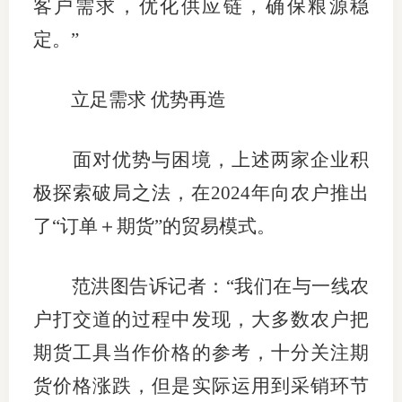
客户需求，优化供应链，确保粮源稳
定。”
图片新
媒体看
立足需求 优势再造
面对优势与困境，上述两家企业积
协会介
极探索破局之法，在2024年向农户推出
协
了“订单＋期货”的贸易模式。
协
收
范洪图告诉记者：“我们在与一线农
户打交道的过程中发现，大多数农户把
协会治
期货工具当作价格的参考，十分关注期
组
货价格涨跌，但是实际运用到采销环节
协