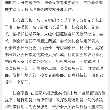
期四年，可连选连任。协会设立专业委员会、专项基金管
道
适
理委员会，按照理事会的授权开展工作。
郑
协会设会长一名，专职副会长若干名，兼职副会长若
干名，秘书长一名，副秘书长若干名。协会会长、副会
中
长、秘书长任期四年。未经中国证监会和民政部批准，会
长、副会长连任不得超过两届。会长为协会法定代表人。
培训学
协会设会长办公会，由会长、专职副会长、秘书长、副秘
投资者
书长以及会长指定的其他人员组成。目前协会常设办事机
构设办公室（党委办公室）、纪检办公室、会员管理部、
上市品
会员服务一部、会员服务二部、会员服务三部、自律管理
研究与
部、资格与培训部、投资者服务部、信息科技部、研究部
等十一个部门。
科
协会宗旨: 在国家对期货业实行集中统一监督管理的前
出
提下，进行期货业自律管理；发挥政府与期货业间的桥梁
和纽带作用，为会员服务，维护会员的合法权益；坚持期
统