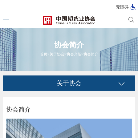
北
无障碍
京
市
期
风
资
货
险
产
协会简介
公
管
管
司
理
理
法律法
首页
>
关于协会
>
协会介绍
>
协会简介
公
公
司
司
行政法
司法解
关于协会
部门规
自律规
协会简介
国家标
行业标