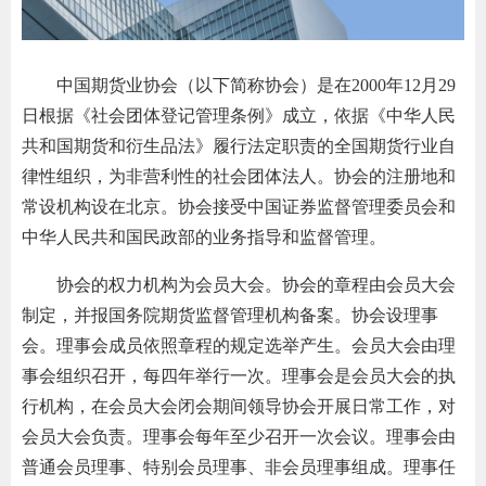
团体标
中国期货业协会（以下简称协会）是在2000年12月29
日根据《社会团体登记管理条例》成立，依据《中华人民
会员管
共和国期货和衍生品法》履行法定职责的全国期货行业自
期
律性组织，为非营利性的社会团体法人。协会的注册地和
资格管
货
常设机构设在北京。协会接受中国证券监督管理委员会和
风险管
公
中华人民共和国民政部的业务指导和监督管理。
司
资产管
协会的权力机构为会员大会。协会的章程由会员大会
投
制定，并报国务院期货监督管理机构备案。协会设理事
会。理事会成员依照章程的规定选举产生。会员大会由理
诉
考试测
事会组织召开，每四年举行一次。理事会是会员大会的执
受
行机构，在会员大会闭会期间领导协会开展日常工作，对
资
理
会员大会负责。理事会每年至少召开一次会议。理事会由
普通会员理事、特别会员理事、非会员理事组成。理事任
渠
高