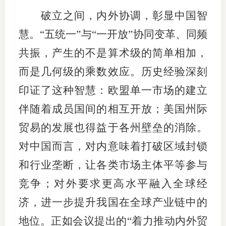
破立之间，内外协调，彰显中国智
行业党
慧。“五统一”与“一开放”协同变革、同频
国际期
共振，产生的不是算术级的简单相加，
会员大
而是几何级的乘数效应。历史经验深刻
会员动
印证了这种智慧：欧盟单一市场的建立
伴随着成员国间的相互开放；美国州际
文化建
贸易的发展也得益于各州壁垒的消除。
普法宣
对中国而言，对内意味着打破区域封锁
境内外
和行业垄断，让各类市场主体平等参与
会议交
竞争；对外要求更高水平融入全球经
济，进一步提升我国在全球产业链中的
国际交
地位。正如会议提出的“着力推动内外贸
行业要