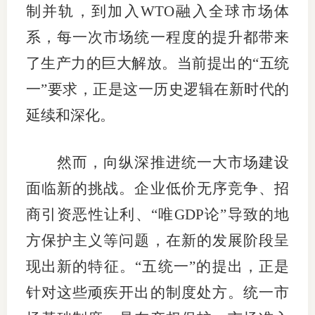
制并轨，到加入WTO融入全球市场体
行业投
系，每一次市场统一程度的提升都带来
了生产力的巨大解放。当前提出的“五统
一”要求，正是这一历史逻辑在新时代的
会员公
延续和深化。
期货公
期
然而，向纵深推进统一大市场建设
期
面临新的挑战。企业低价无序竞争、招
商引资恶性让利、“唯GDP论”导致的地
期
方保护主义等问题，在新的发展阶段呈
期
现出新的特征。“五统一”的提出，正是
期
针对这些顽疾开出的制度处方。统一市
期