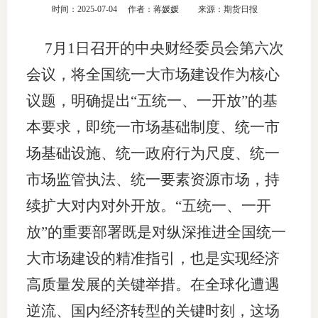
时间：2025-07-04
作者：蒋媛媛
来源：期货日报
团体标
司
7月1日召开的中央财经委员会第六次
投
会议，将全国统一大市场建设作为核心
诉
会员管
议题，明确提出“五统一、一开放”的基
受
资格管
理
本要求，即统一市场基础制度、统一市
风险管
渠
场基础设施、统一政府行为尺度、统一
道
市场监管执法、统一要素资源市场，持
资产管
续扩大对内对外开放。“五统一、一开
放”的重要部署既是对纵深推进全国统一
考试测
大市场建设的精准指引，也是实现经济
资
高质量发展的关键举措。在全球化遭遇
逆流、国内经济转型的关键时刻，这场
高