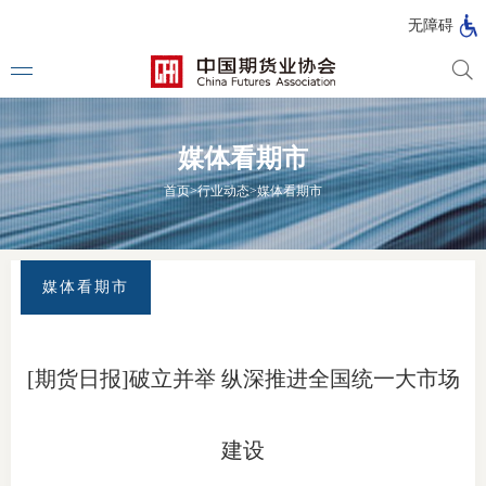
北
无障碍
京
市
期
风
资
货
险
产
媒体看期市
公
管
管
司
理
理
法律法
首页
>
行业动态
>
媒体看期市
公
公
司
司
行政法
司法解
媒体看期市
部门规
自律规
[期货日报]破立并举 纵深推进全国统一大市场
期
国家标
货
建设
行业标
公