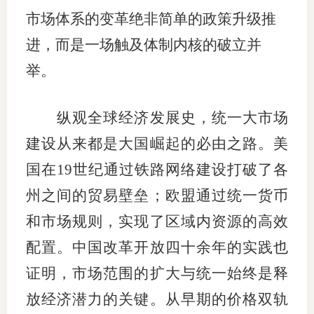
市场体系的变革绝非简单的政策升级推
适
进，而是一场触及体制内核的破立并
郑
举。
中
纵观全球经济发展史，统一大市场
培训学
建设从来都是大国崛起的必由之路。美
投资者
国在19世纪通过铁路网络建设打破了各
上市品
州之间的贸易壁垒；欧盟通过统一货币
研究与
和市场规则，实现了区域内资源的高效
科
配置。中国改革开放四十余年的实践也
证明，市场范围的扩大与统一始终是释
出
放经济潜力的关键。从早期的价格双轨
统