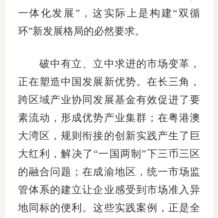
一体化发展”，这实际上是构建“双循
图片新
环”新发展格局的必然要求。
媒体看
破中有立、立中求进的市场变革，
正在塑造中国发展新优势。在长三角，
协会介
跨区域产业协同发展基金有效促进了要
协
素流动，形成优势产业集群；在粤港澳
协
大湾区，规则衔接的创新实践产生了巨
收
大红利，解决了“一国两制”下三币三区
的融合问题；在成渝地区，统一市场监
协会治
管体系的建立让企业感受到市场准入异
组
地同标的便利。这些实践案例，正是全
协