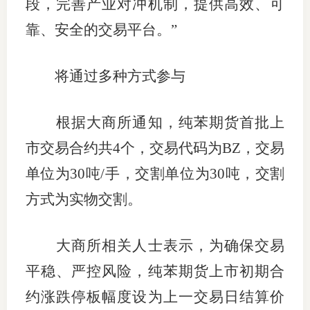
段，完善产业对冲机制，提供高效、可
靠、安全的交易平台。”
图片新
媒体看
将通过多种方式参与
根据大商所通知，纯苯期货首批上
协会介
市交易合约共4个，交易代码为BZ，交易
协
单位为30吨/手，交割单位为30吨，交割
协
方式为实物交割。
收
大商所相关人士表示，为确保交易
协会治
平稳、严控风险，纯苯期货上市初期合
组
约涨跌停板幅度设为上一交易日结算价
协