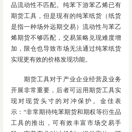
品流动性不匹配。纯苯下游苯乙烯已有
行业党
期货工具，但是现有的纯苯纸货（纸货
国际期
是指一种场外远期交易）流动性与苯乙
烯期货不够匹配，交易策略兑现难度增
会员大
加，限仓也导致市场无法通过纯苯纸货
会员动
实现更有效的价格发现功能。
文化建
普法宣
期货工具对于产业企业经营及业务
开展非常重要，后者可运用期货工具实
境内外
现对现货头寸的对冲保护。金佳表
会议交
示：“非常期待纯苯期货和期权等衍生品
国际交
工具的推出，可有效丰富市场交易手
行业要