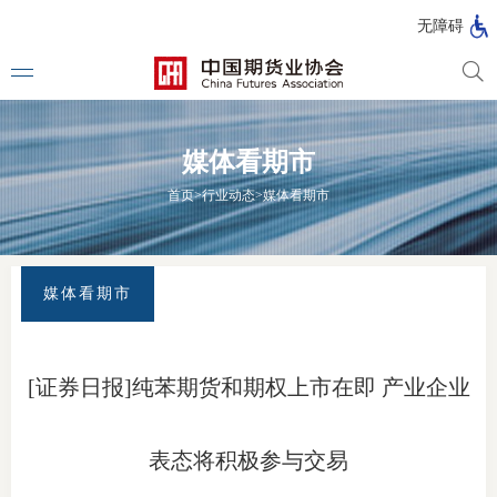
北
无障碍
京
市
期
风
资
货
险
产
媒体看期市
公
管
管
司
理
理
法律法
首页
>
行业动态
>
媒体看期市
公
公
司
司
行政法
司法解
媒体看期市
部门规
自律规
[证券日报]纯苯期货和期权上市在即 产业企业
期
国家标
货
表态将积极参与交易
行业标
公