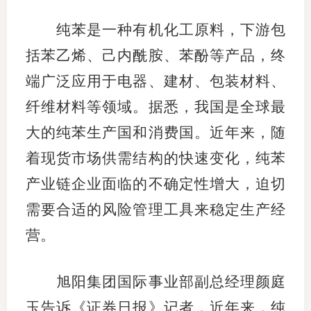
适
纯苯是一种有机化工原料，下游包
括苯乙烯、己内酰胺、苯酚等产品，终
郑
端广泛应用于电器、建材、包装材料、
中
纤维材料等领域。据悉，我国是全球最
培训学
大的纯苯生产国和消费国。近年来，随
投资者
着现货市场供需结构的快速变化，纯苯
上市品
产业链企业面临的不确定性增大，迫切
需要合适的风险管理工具来稳定生产经
研究与
营。
科
出
旭阳集团国际事业部副总经理颜庭
统
玉告诉《证券日报》记者，近年来，纯