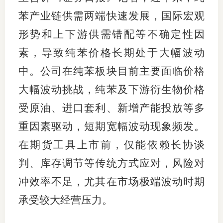
苯产业链供需两端快速发展，国际宏观
行业投
形势和上下游供需错配等不确定性因
素，导致纯苯价格长期处于大幅波动
会员公
中。公司在纯苯板块目前主要面临价格
期货公
大幅波动挑战，纯苯及下游衍生物价格
受原油、进口套利、新增产能投放等多
期
重因素驱动，短期宽幅波动现象频发。
期
在期货工具上市前，仅能依赖长协谈
期
判、库存调节等传统方式应对，风险对
期
冲效率不足，尤其在市场极端波动时期
期
承受较大经营压力。
期