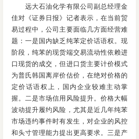
远大石油化学有限公司副总经理金
期
佳对《证券日报》记者表示，在当前贸
期
易过程中，公司主要面临几方面经营难
从业人
题：一是国内缺乏纯苯定价话语权。现
阶段，纯苯的现货端交易流动性依赖进
居间人
口现货的成交，但进口货主要计价模式
纪律处
为普氏韩国离岸价估价，在绝对价格的
期货市
定价话语权上，国内企业较难主动掌
期货公
握。二是市场信用风险提升。价格大幅
波动提升履约风险，尤其是近几年纯苯
期货行
市场违约事件时有发生，对企业的风控
期货公
和头寸管理能力提出更高要求。三是产