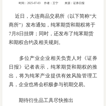
时间：2025-07-03
作者：王宁
来源：证券日报
团体标
司
近日，大连商品交易所（以下简称“大
投
商所”）发布通知，纯苯期货和期权将于
诉
会员管
7月8日挂牌；同时，还发布了纯苯期货
受
资格管
理
和期权合约及相关规则。
风险管
渠
多位产业企业相关负责人对《证券
道
资产管
日报》记者表示，纯苯期货和期权的推
出，将为纯苯产业提供有效风险管理工
考试测
具，企业也将会积极参与初期交易。
资
期待衍生品工具尽快推出
高