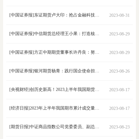
团体标
司
[中国证券报]东证期货卢大印：抢占金融科技应用落地 助力实体经济高质量发展
2023-08-31
投
诉
[中国证券报]中信期货总经理王小果：打造核心竞争力 创新实体企业服务模式
2023-08-29
会员管
受
资格管
[中国证券报]方正中期期货董事长许丹良：努力探索“方正模式” 提供综合金融服务
2023-08-29
理
风险管
渠
[中国证券报]银河期货杨青：践行国企使命担当 立足主责主业贡献期货人智慧
2023-08-26
道
资产管
[央视财经]创历史新高！2023上半年我国期货市场累计成交262.13万亿元
2023-08-17
考试测
[经济日报]2023年上半年我国期市累计成交量创历史新高
2023-08-17
资
[期货日报]中证商品指数公司党委委员、副总经理王之言：加快构建中国特色商品指数体系
2023-08-23
高