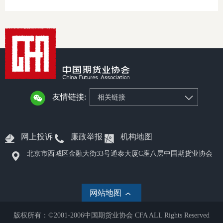
适
郑
中
培训学
友情链接:
相关链接
投资者
上市品
网上投诉
廉政举报
机构地图
研究与
北京市西城区金融大街33号通泰大厦C座八层中国期货业协会
科
网站地图
出
版权所有：©2001-2006中国期货业协会 CFA ALL Rights Reserved
统