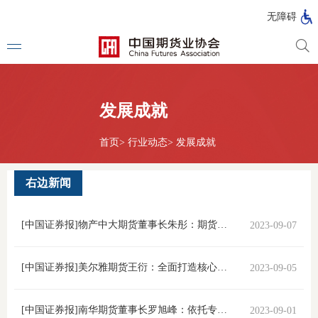
北
无障碍
京
市
期
风
资
货
险
产
公
管
管
发展成就
司
理
理
法律法
公
公
司
司
首页
>
行业动态
>
发展成就
行政法
司法解
右边新闻
部门规
[中国证券报]物产中大期货董事长朱彤：期货市场是服务经济高质量发展不可或缺的“...
2023-09-07
自律规
期
[中国证券报]美尔雅期货王衍：全面打造核心竞争力 履行服务实体经济高质量发展使命
2023-09-05
国家标
货
行业标
[中国证券报]南华期货董事长罗旭峰：依托专业能力服务实体经济
2023-09-01
公