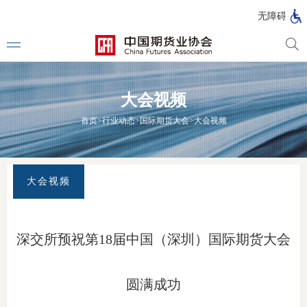
北
无障碍
京
市
期
风
资
货
险
产
大会视频
公
管
管
司
理
理
法律法
首页
>
行业动态
>
国际期货大会
>
大会视频
公
公
司
司
行政法
司法解
大会视频
部门规
自律规
深交所预祝第18届中国（深圳）国际期货大会
期
行业标
货
圆满成功
团体标
公