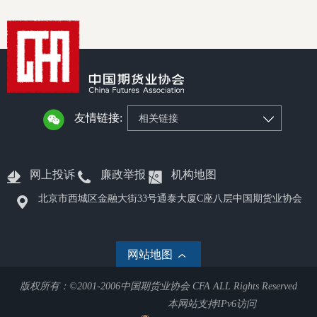
郑
中
培训学
友情链接:
投资者
相关链接
上市品
网上投诉
廉政举报
机构地图
研究与
北京市西城区金融大街33号通泰大厦C座八层中国期货业协会
科
出
网站地图
统
版权所有：©2001-2006中国期货业协会 CFA ALL Rights Reserved
本网站支持IPv6访问
行业投