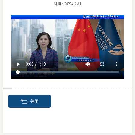
时间：2023-12-11
司
投
会员管
诉
资格管
受
风险管
理
资产管
渠
道
考试测
关闭
资
高
适