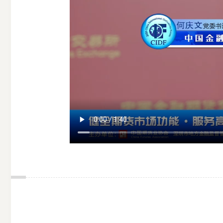
期
货
公
司
投
诉