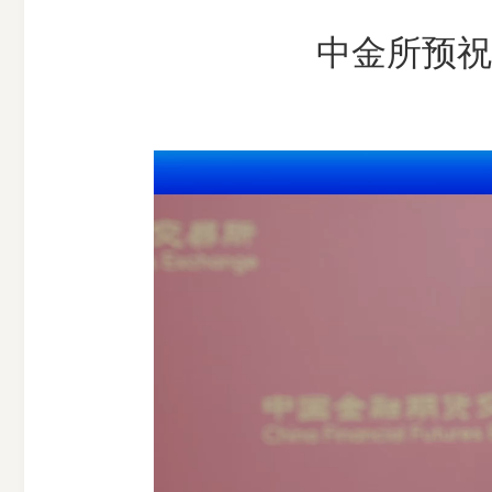
市
中金所预祝
期
风
资
货
险
产
公
管
管
司
理
理
公
公
司
司