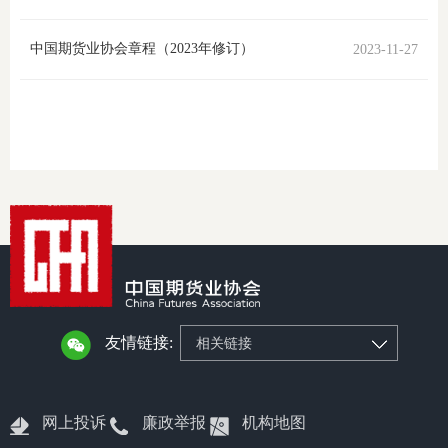
团体标
司
中国期货业协会章程（2023年修订）
2023-11-27
投
诉
会员管
受
资格管
理
风险管
渠
道
资产管
友情链接:
相关链接
考试测
资
网上投诉
廉政举报
机构地图
高