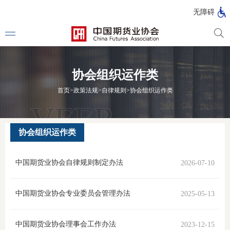
北
无障碍
京
市
期
风
资
货
险
产
协会组织运作类
公
管
管
司
理
理
法律法
首页
>
政策法规
>
自律规则
>
协会组织运作类
公
公
司
司
行政法
司法解
协会组织运作类
部门规
中国期货业协会自律规则制定办法
2026-07-10
自律规
期
中国期货业协会专业委员会管理办法
2025-05-13
国家标
货
行业标
中国期货业协会理事会工作办法
2023-12-15
公