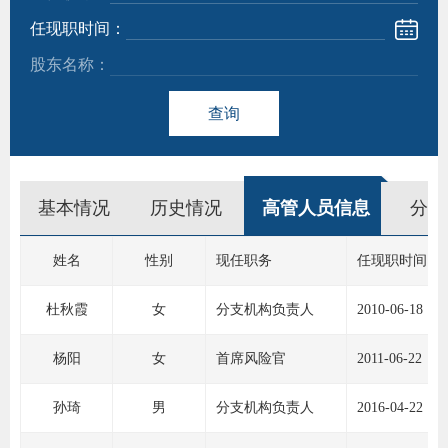
任现职时间：
团体标
股东名称：
查询
会员管
期
资格管
货
基本情况
历史情况
高管人员信息
分支
风险管
公
司
资产管
姓名
性别
现任职务
任现职时间
投
杜秋霞
女
分支机构负责人
2010-06-18
诉
考试测
杨阳
女
首席风险官
2011-06-22
受
资
理
孙琦
男
分支机构负责人
2016-04-22
渠
高