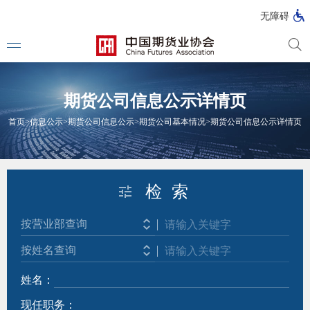
北
无障碍
京
市
期
风
资
货
险
产
期货公司信息公示详情页
公
管
管
司
理
理
法律法
首页
>
信息公示
>
期货公司信息公示
>
期货公司基本情况
>
期货公司信息公示详情页
公
公
司
司
行政法
司法解
检 索
部门规
按营业部查询
自律规
按姓名查询
国家标
姓名：
行业标
现任职务：