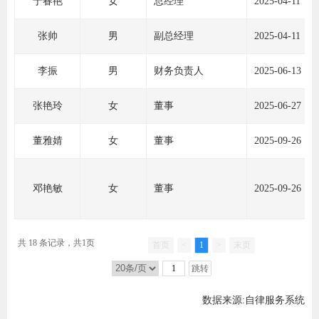
于春艳
女
总经理
2025-04-11
行业投
张帅
男
副总经理
2025-04-11
李振
男
财务负责人
2025-06-13
会员公
张艳玲
女
董事
2025-06-27
期货公
董雅婧
女
董事
2025-09-26
期
期
邓艳敏
女
董事
2025-09-26
期
共 18 条记录，共1页
首页
<
1
>
末页
期
跳转
期
数据来源:自律服务系统
期