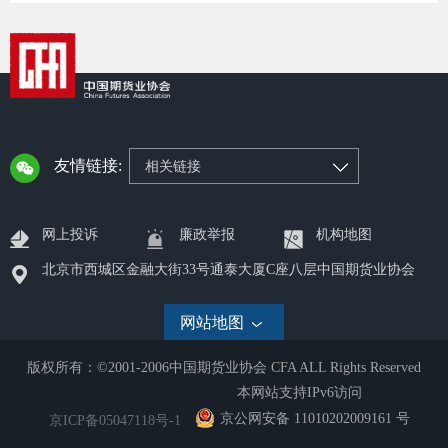
期
期
从业人
友情链接:
相关链接
居间人
纪律处
网上投诉
廉政举报
机构地图
期货市
北京市西城区金融大街33号通泰大厦C座八层中国期货业协会
期货公
网站地图
期货行
版权所有：©2001-2006中国期货业协会 CFA ALL Rights Reserved
本网站支持IPv6访问
期货公
京公网安备 11010202009161 号
京ICP备05047118号-1