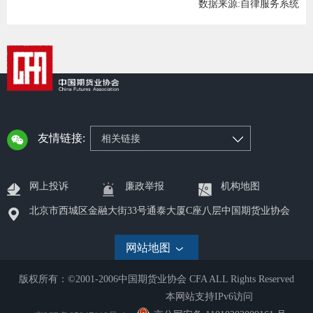
数据来源:自律服务系统
图片新
媒体看
协会介
友情链接:
相关链接
协
协
网上投诉
廉政举报
机构地图
北京市西城区金融大街33号通泰大厦C座八层中国期货业协会
收
网站地图
协会治
组
版权所有：©2001-2006中国期货业协会 CFA ALL Rights Reserved
本网站支持IPv6访问
协