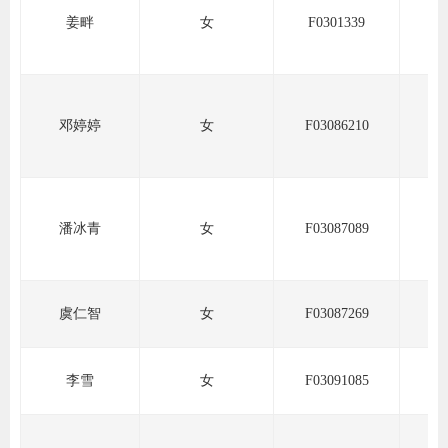
姜畔
女
F0301339
期
期
邓婷婷
女
F03086210
从业人
居间人
纪律处
潘冰青
女
F03087089
期货市
期货公
虞仁智
女
F03087269
期货行
李雪
女
F03091085
期货公