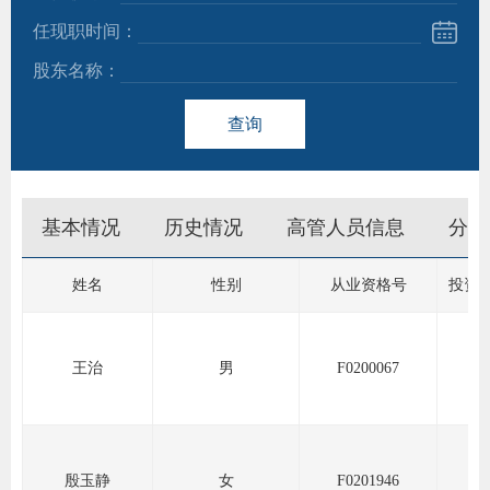
任现职时间：
团体标
股东名称：
查询
会员管
期
资格管
货
基本情况
历史情况
高管人员信息
分支
风险管
公
司
资产管
姓名
性别
从业资格号
投资
投
诉
王治
男
F0200067
考试测
受
资
理
渠
高
殷玉静
女
F0201946