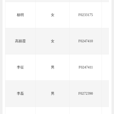
行业投
杨明
女
F0233175
会员公
高丽霞
女
F0247410
期货公
期
期
李征
男
F0247411
期
期
李磊
男
F0272390
期
期