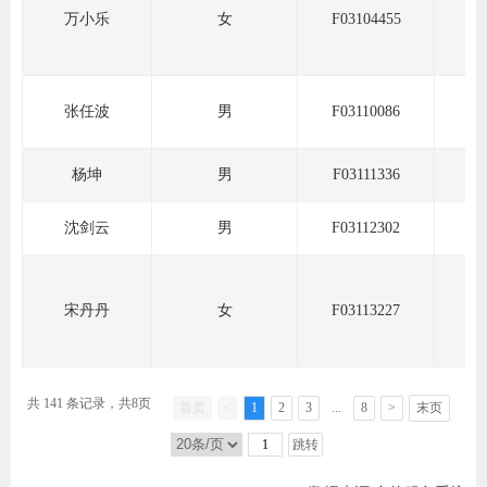
万小乐
女
F03104455
行业党
国际期
张任波
男
F03110086
会员大
杨坤
男
F03111336
会员动
沈剑云
男
F03112302
文化建
普法宣
宋丹丹
女
F03113227
境内外
会议交
共 141 条记录，共8页
首页
<
1
2
3
...
8
>
末页
国际交
跳转
行业要