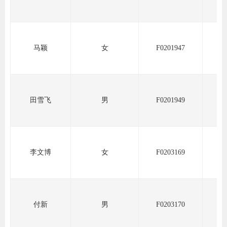
道
适
郑
马颖
女
F0201947
中
培训学
田雪飞
男
F0201949
投资者
上市品
李文博
女
F0203169
研究与
科
出
付新
男
F0203170
统