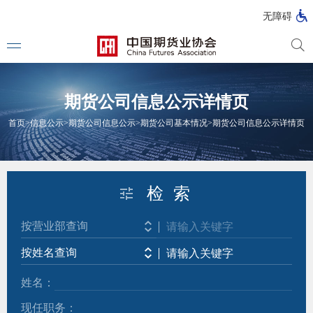
北
无障碍
京
市
期
风
资
货
险
产
期货公司信息公示详情页
公
管
管
司
理
理
法律法
首页
>
信息公示
>
期货公司信息公示
>
期货公司基本情况
>
期货公司信息公示详情页
公
公
司
司
行政法
司法解
检 索
部门规
按营业部查询
自律规
按姓名查询
国家标
姓名：
行业标
现任职务：