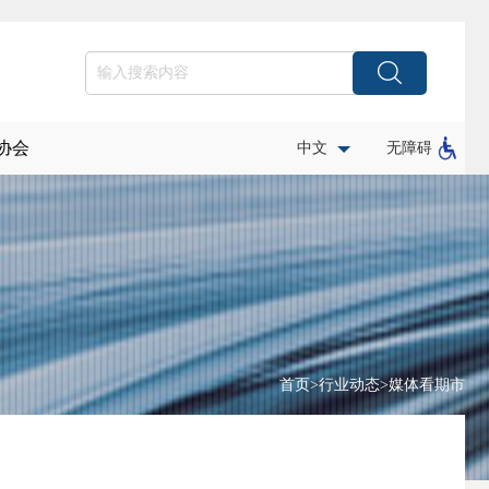
协会
中文
无障碍
首页
>
行业动态
>
媒体看期市