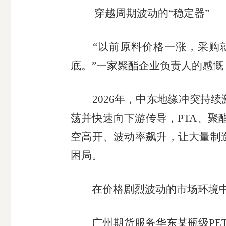
穿越周期波动的“稳定器”
“以前原料价格一涨，采购就
底。”一家聚酯企业负责人的感
期
2026年，中东地缘冲突持续
货
荡并快速向下游传导，PTA、聚
公
空高开、波动率飙升，让大量制
困局。
司
投
在价格剧烈波动的市场环境中，
诉
广州期货服务华东某瓶级PET生