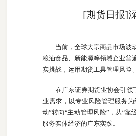
市
[期货日报
期
风
资
货
险
产
公
管
管
司
理
理
当前，全球大宗商品市场波
公
公
粮油食品、新能源等领域企业普
司
司
实挑战，运用期货工具管理风险、
在广东证券期货业协会引领下
业需求，以专业风险管理服务为
动”转向“主动管理风险”，从“
服务实体经济的广东实践。