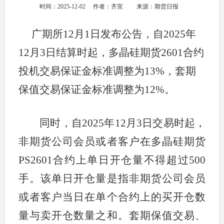
时间：2025-12-02
作者：齐宣
来源：期货日报
团体标
司
广期所12月1日发布公告，自2025年
投
12月3日结算时起，多晶硅期货2601合约
诉
会员管
投机交易保证金标准调整为13%，套期
受
资格管
理
保值交易保证金标准调整为12%。
风险管
渠
同时，自2025年12月3日交易时起，
道
资产管
非期货公司会员或者客户在多晶硅期货
PS2601合约上单日开仓量不得超过500
考试测
手。该单日开仓量是指非期货公司会员
或者客户当日在单个合约上的买开仓数
资
量与卖开仓数量之和。套期保值交易、
高