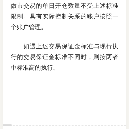
做市交易的单日开仓数量不受上述标准
适
限制。具有实际控制关系的账户按照一
郑
个账户管理。
中
如遇上述交易保证金标准与现行执
培训学
行的交易保证金标准不同时，则按两者
投资者
中标准高的执行。
上市品
研究与
科
出
统