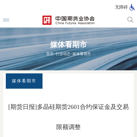
北
无障碍
京
市
期
风
资
货
险
产
媒体看期市
公
管
管
司
理
理
法律法
首页
>
行业动态
>
媒体看期市
公
公
司
司
行政法
司法解
媒体看期市
部门规
自律规
[期货日报]多晶硅期货2601合约保证金及交易
期
国家标
货
限额调整
行业标
公