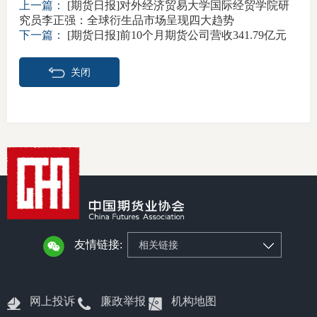
上一篇：
[期货日报]对外经济贸易大学国际经贸学院研
究员李正强：全球衍生品市场呈现四大趋势
行业投
下一篇：
[期货日报]前10个月期货公司营收341.79亿元
关闭
会员公
期货公
期
期
期
友情链接:
相关链接
期
期
网上投诉
廉政举报
机构地图
期