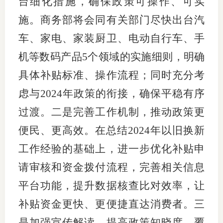
台细化措施，确保政策可操作、可实
施。商务部将会同有关部门尽快出台汽
专
车、家电、家装厨卫、电动自行车、手
协会公
机等数码产品5个领域的实施细则，明确
乡村振
具体补贴标准、操作流程；同时充分考
联系我
虑与2024年政策的衔接，确保平稳有序
过渡。二是完善工作机制，推动政策更
招聘信
便民、更高效。在总结2024年以旧换新
协会采
工作经验的基础上，进一步优化补贴申
廉政举
请审核和资金拨付流程，完善相关信息
平台功能，提升数据核查比对效率，让
补贴资金更快、更便捷直达消费者。三
是加强宣传解读，提高政策知晓度、覆