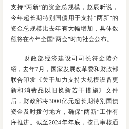
支持“两新”的资金总规模，赵辰昕说，
行业党
今年超长期特别国债用于支持“两新”的
国际期
资金总规模比去年有大幅增加，具体数
会员大
额将在今年全国“两会”时向社会公布。
会员动
财政部经济建设司司长符金陵介
文化建
绍，去年7月，国家发展改革委和财政部
普法宣
联合印发《关于加力支持大规模设备更
境内外
新和消费品以旧换新若干措施》文件
后，财政部将3000亿元超长期特别国债
会议交
资金及时拨付地方，确保“两新”工作有
国际交
序推进。截至2024年年底，按已审核通
行业要