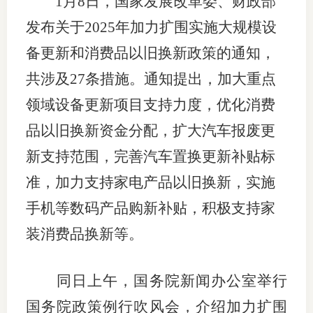
1月8日，国家发展改革委、财政部
团体标
司
发布关于2025年加力扩围实施大规模设
投
备更新和消费品以旧换新政策的通知，
诉
共涉及27条措施。通知提出，加大重点
会员管
受
领域设备更新项目支持力度，优化消费
资格管
理
品以旧换新资金分配，扩大汽车报废更
风险管
渠
新支持范围，完善汽车置换更新补贴标
道
资产管
准，加力支持家电产品以旧换新，实施
手机等数码产品购新补贴，积极支持家
装消费品换新等。
考试测
资
同日上午，国务院新闻办公室举行
国务院政策例行吹风会，介绍加力扩围
高