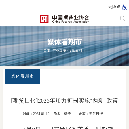
北
无障碍
京
市
期
风
资
货
险
产
媒体看期市
公
管
管
司
理
理
法律法
首页
>
行业动态
>
媒体看期市
公
公
司
司
行政法
司法解
媒体看期市
部门规
自律规
[期货日报]2025年加力扩围实施“两新”政策
期
国家标
时间：2025-01-10
作者：杨美
来源：期货日报
货
行业标
公