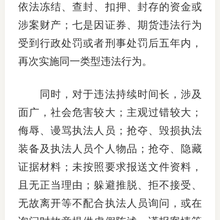
依法冻结、查封、扣押、封存的资金或
图片新
涉案财产；七是因证券、期货违法行为
受到行政处罚或者刑事处罚后五年内，
媒体看
再次实施同一类型违法行为。
协会介
同时，对于违法持续时间长，涉及
协
面广，社会危害较大；主观过错较大；
侮辱、谩骂执法人员；抢夺、毁损执法
协
装备及执法人员个人物品；抢夺、隐藏
收
证据材料；未按照要求报送文件资料，
协会治
且无正当理由；躲避推脱、拒不接受、
组
无故离开等不配合执法人员询问，或在
协