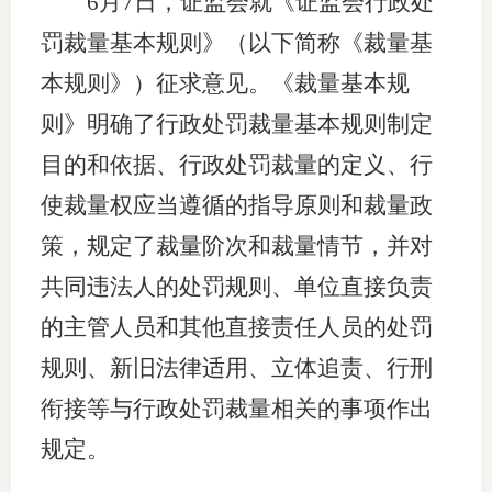
6月7日，证监会就《证监会行政处
团体标
司
罚裁量基本规则》（以下简称《裁量基
投
本规则》）征求意见。《裁量基本规
诉
则》明确了行政处罚裁量基本规则制定
会员管
受
目的和依据、行政处罚裁量的定义、行
资格管
理
使裁量权应当遵循的指导原则和裁量政
风险管
渠
策，规定了裁量阶次和裁量情节，并对
道
资产管
共同违法人的处罚规则、单位直接负责
的主管人员和其他直接责任人员的处罚
规则、新旧法律适用、立体追责、行刑
考试测
衔接等与行政处罚裁量相关的事项作出
资
规定。
高