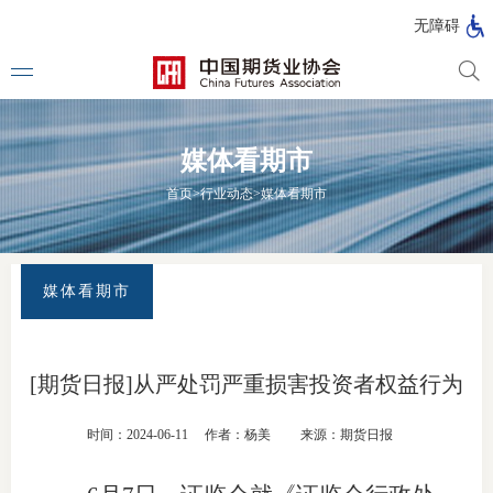
北
无障碍
京
市
期
风
资
货
险
产
媒体看期市
公
管
管
司
理
理
法律法
首页
>
行业动态
>
媒体看期市
公
公
司
司
行政法
司法解
媒体看期市
部门规
自律规
[期货日报]从严处罚严重损害投资者权益行为
期
国家标
时间：2024-06-11
作者：杨美
来源：期货日报
货
行业标
公