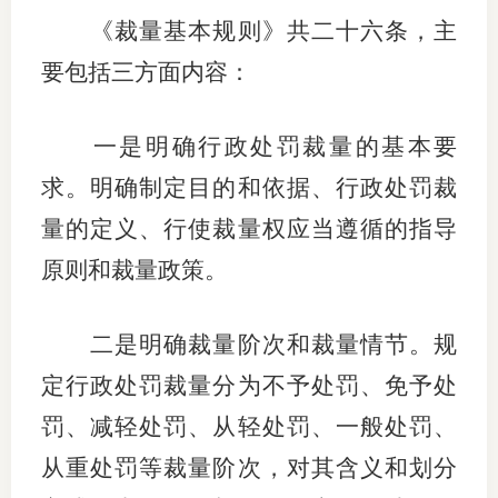
《裁量基本规则》共二十六条，主
适
要包括三方面内容：
郑
中
一是明确行政处罚裁量的基本要
求。明确制定目的和依据、行政处罚裁
培训学
量的定义、行使裁量权应当遵循的指导
投资者
原则和裁量政策。
上市品
研究与
二是明确裁量阶次和裁量情节。规
定行政处罚裁量分为不予处罚、免予处
科
罚、减轻处罚、从轻处罚、一般处罚、
出
从重处罚等裁量阶次，对其含义和划分
统