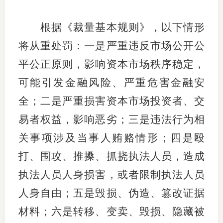
行业党
根据《裁量基本规则》，以下情形
国际期
将从重处罚：一是严重违反市场公开公
平公正原则，影响资本市场秩序稳定，
会员大
可能引发金融风险、严重危害金融安
会员动
全；二是严重损害资本市场投资者、交
文化建
易者权益，影响恶劣；三是违法行为相
普法宣
关事项涉及当事人贿赂情形；四是殴
境内外
打、围攻、推搡、抓挠执法人员，造成
执法人员人身损害，或者限制执法人员
会议交
人身自由；五是毁损、伪造、篡改证据
国际交
材料；六是转移、变卖、毁损、隐藏被
行业要