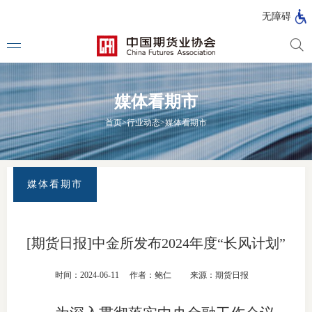
北
无障碍
京
市
期
风
资
货
险
产
媒体看期市
公
管
管
司
理
理
法律法
首页
>
行业动态
>
媒体看期市
公
公
司
司
行政法
司法解
媒体看期市
部门规
自律规
[期货日报]中金所发布2024年度“长风计划”
期
国家标
时间：2024-06-11
作者：鲍仁
来源：期货日报
货
行业标
公