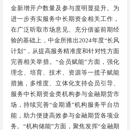
金新增开户数量及参与度明显提升。为
适
进一步夯实服务中长期资金相关工作，
郑
在广泛听取市场意见、充分借鉴前期经
中
验的基础上，中金所推出2024年度“长风
培训学
计划”，从提高服务精准度和针对性方面
完善相关举措。“会员赋能”方面，强化
投资者
理念、培育、技术、资源等一揽子赋能
上市品
措施，多维度、立体化支持会员引导、
研究与
服务中长期资金类机构参与金融期货市
科
场，持续完善“金期通”机构服务平台功
出
能，助力便捷高效参与金融期货各项业
务。“机构储能”方面，聚焦发挥“金融期
统