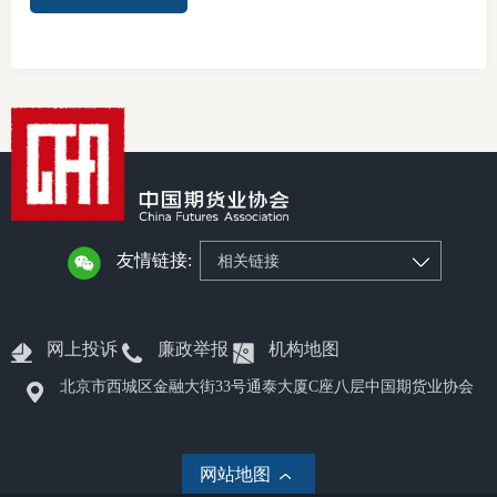
行业党
国际期
会员大
会员动
文化建
友情链接:
相关链接
普法宣
境内外
网上投诉
廉政举报
机构地图
北京市西城区金融大街33号通泰大厦C座八层中国期货业协会
会议交
国际交
网站地图
行业要