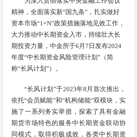
为深入贯彻落实中央金融工作会议
团体标
司
精神，全面落实新“国九条”，扎实做好
投
资本市场“1+N”政策措施落地见效工作，
诉
大力推动中长期资金入市，持续壮大长
会员管
受
期投资力量，中金所于6月7日发布2024
资格管
理
年度“中长期资金风险管理计划”（简
风险管
渠
称“长风计划”）。
道
资产管
“长风计划”于2023年8月首次推出，
依托“会员赋能”和“机构储能”双模块，实
考试测
施了一系列务实举措，探索了具有金融
资
期货市场特色的服务中长期资金联动协
同模式，取得积极成效，各类中长期资
高