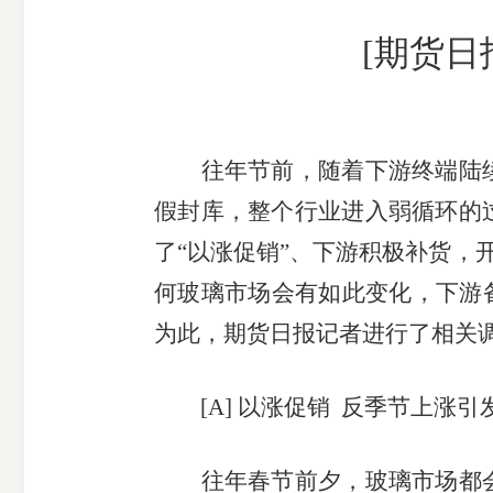
市
[期货日
期
风
资
货
险
产
公
管
管
司
理
理
往年节前，随着下游终端陆
公
公
假封库，整个行业进入弱循环的
司
司
了
“以涨促销”、下游积极补货，
何玻璃市场会有如此变化，下游
为此，期货日报记者进行了相关
[A]
以涨促销 反季节上涨引
往年春节前夕，玻璃市场都