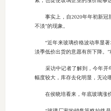
素，也促使玻璃企业的涨价能够进
受
事实上，自
2020
年年初新冠
理
不淡”的现象。
渠
“近年来玻璃价格波动率显
道
淡季低价出货的意愿有所下降。
采访中记者了解到，今年开
幅度较大，库存去化明显，无论
在侯晓培看来，年底玻璃涨
“玻璃厂家的销售策略始终