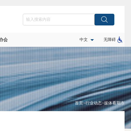
协会
中文
无障碍
首页
>
行业动态
>
媒体看期市