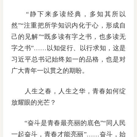
图片新
“静下来多读经典，多知其所以
然”“注重把所学知识内化于心，形成自
媒体看
己的见解”“既多读有字之书，也多读无
字之书”……以知促行、以行求知，这是
协会介
习近平总书记始终如一的品格，也是对
协
广大青年一以贯之的期盼。
协
人生之春，人生之华，青春如何绽
收
放耀眼的光芒？
协会治
“奋斗是青春最亮丽的底色”“同人民
组
一起奋斗，青春才能亮丽”……奋斗，始
协