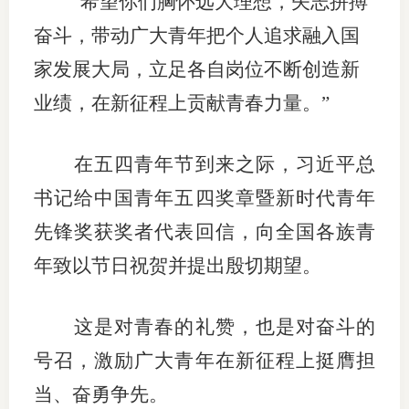
“希望你们胸怀远大理想，矢志拼搏
团体标
司
奋斗，带动广大青年把个人追求融入国
投
家发展大局，立足各自岗位不断创造新
诉
业绩，在新征程上贡献青春力量。”
会员管
受
资格管
理
在五四青年节到来之际，习近平总
风险管
渠
书记给中国青年五四奖章暨新时代青年
道
先锋奖获奖者代表回信，向全国各族青
资产管
年致以节日祝贺并提出殷切期望。
考试测
这是对青春的礼赞，也是对奋斗的
资
号召，激励广大青年在新征程上挺膺担
当、奋勇争先。
高