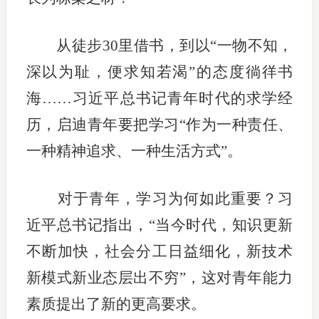
行业党
从徒步30里借书，到以“一物不知，
国际期
深以为耻，便求知若渴”的态度徜徉书
会员大
海……习近平总书记青年时代的求学经
历，启迪青年要把学习“作为一种责任、
会员动
一种精神追求、一种生活方式”。
文化建
普法宣
对于青年，学习为何如此重要？习
境内外
近平总书记指出，“当今时代，知识更新
不断加快，社会分工日益细化，新技术
会议交
新模式新业态层出不穷”，这对青年能力
国际交
素质提出了新的更高要求。
行业要