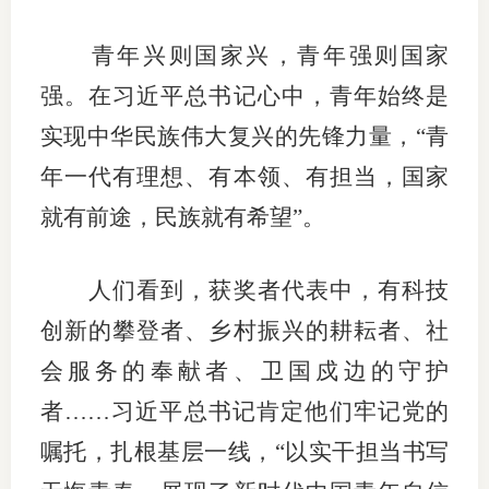
适
青年兴则国家兴，青年强则国家
郑
强。在习近平总书记心中，青年始终是
实现中华民族伟大复兴的先锋力量，“青
中
年一代有理想、有本领、有担当，国家
培训学
就有前途，民族就有希望”。
投资者
上市品
人们看到，获奖者代表中，有科技
创新的攀登者、乡村振兴的耕耘者、社
研究与
会服务的奉献者、卫国戍边的守护
科
者……习近平总书记肯定他们牢记党的
出
嘱托，扎根基层一线，“以实干担当书写
统