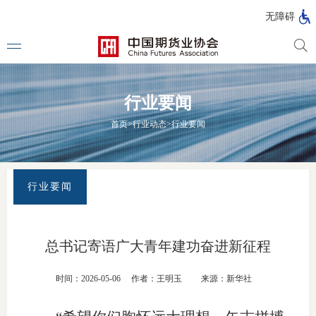
北
无障碍
京
市
期
风
资
货
险
产
行业要闻
公
管
管
司
理
理
法律法
首页
>
行业动态
>
行业要闻
公
公
司
司
行政法
司法解
行业要闻
部门规
自律规
总书记寄语广大青年建功奋进新征程
期
国家标
时间：2026-05-06
作者：王明玉
来源：新华社
货
行业标
公