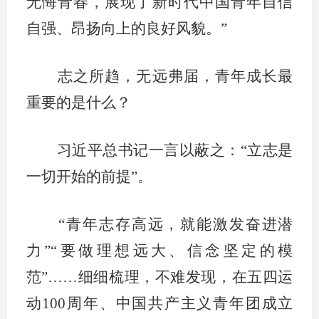
无悔青春，展现了新时代中国青年自信
行业投
自强、昂扬向上的良好风貌。”
志之所趋，无远弗届，青年成长最
会员公
重要的是什么？
期货公
习近平总书记一言以蔽之：“立志是
期
一切开始的前提”。
期
期
“青年志存高远，就能激发奋进潜
力”“要做理想远大、信念坚定的模
期
范”……细细梳理，不难发现，在五四运
期
动100周年、中国共产主义青年团成立
期