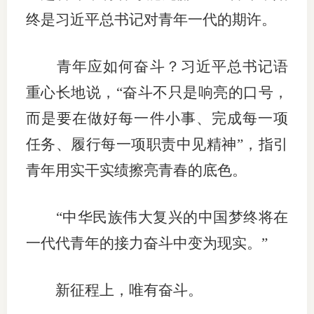
终是习近平总书记对青年一代的期许。
专
协会公
青年应如何奋斗？习近平总书记语
重心长地说，“奋斗不只是响亮的口号，
乡村振
而是要在做好每一件小事、完成每一项
联系我
任务、履行每一项职责中见精神”，指引
招聘信
青年用实干实绩擦亮青春的底色。
协会采
“中华民族伟大复兴的中国梦终将在
廉政举
一代代青年的接力奋斗中变为现实。”
新征程上，唯有奋斗。