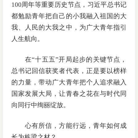
100周年等重要历史节点，习近平总书记
期
都勉励青年把自己的小我融入祖国的大
期
我、人民的大我之中，为广大青年指引
人生航向。
从业人
居间人
在“十五五”开局起步的关键节点，
纪律处
总书记回信获奖者代表，正是要以榜样
期货市
的力量，带动广大青年把个人追求融入
国家发展大局，让青春之花在与时代同
期货公
向同行中绚丽绽放。
期货行
期货公
心有所信，方能行远，青年如何成
长为栋梁之材？