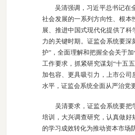
吴清强调，
习近平总书记在
社会发展的一系列方向性、根本
展、推进中国式现代化提供了科
力的关键时期。证监会系统要
深
期
护”，
全面理解和把握
全会关于加
货
工作要求，抓紧研究谋划“十五
加包容、更具吸引力
，
上市公司
公
水平，证监会
系统全面从严治党
司
吴清要求，证监会系统要
把
投
培训，大兴调查研究，认真做好
诉
的学习成效转化为推动资本市场