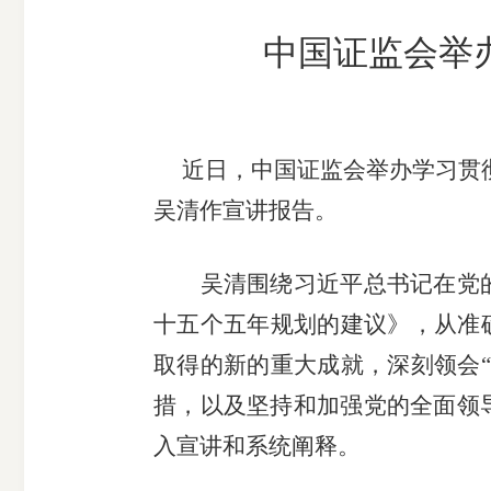
市
中国证监会举
期
风
资
货
险
产
公
管
管
司
理
理
近日，中国
证监会举办学习贯
公
公
吴清
作宣讲报告
。
司
司
吴清围绕
习近平总书记在党
十五个五年规划的建议》
，从准
取得的新的重大成就，深刻领会
措，以及坚持和加强党的全面领
入宣讲和系统阐释。