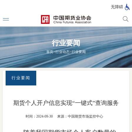
北
无障碍
京
市
期
风
资
货
险
产
行业要闻
公
管
管
司
理
理
法律法
首页
>
行业动态
>
行业要闻
公
公
司
司
行政法
司法解
行业要闻
部门规
自律规
期货个人开户信息实现“一键式”查询服务
期
国家标
时间：2024-09-30
来源：中国期货市场监控中心
货
行业标
公