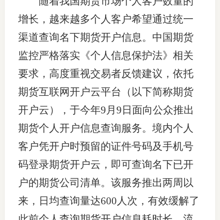
随着我国期货市场个人客户数量的
团体标
司
增长，越来越多个人客户希望通过统一
投
渠道查询名下期货开户信息。中国期货
诉
监控严格落实《个人信息保护法》相关
会员管
受
要求，高度重视交易者反馈建议，依托
资格管
理
期货互联网开户云平台（以下简称期货
风险管
渠
开户云），于今年9月9日面向公众推出
道
资产管
期货个人开户信息查询服务。境内个人
客户凭开户时预留的证件号码及手机号
码登录期货开户云，即可查询名下已开
考试测
户的期货公司清单。该服务推出两周以
资
来，日均查询量达600人次，有效缓解了
高
此前个人查询期货开户信息耗时长、流