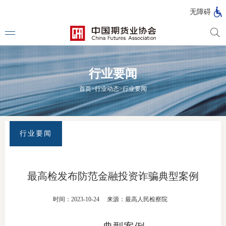
北
无障碍
京
市
期
风
资
货
险
产
行业要闻
公
管
管
司
理
理
法律法
首页
>
行业动态
>
行业要闻
公
公
司
司
行政法
司法解
行业要闻
部门规
自律规
最高检发布防范金融投资诈骗典型案例
期
国家标
时间：2023-10-24
来源：最高人民检察院
货
行业标
公