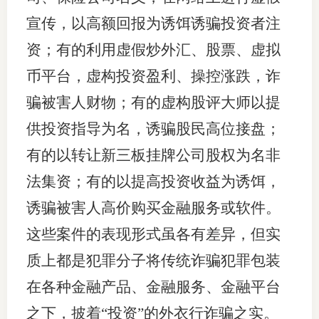
宣传，以高额回报为诱饵诱骗投资者注
行业投
资；有的利用虚假炒外汇、股票、虚拟
币平台，虚构投资盈利、操控涨跌，诈
会员公
骗被害人财物；有的虚构股评大师以提
期货公
供投资指导为名，诱骗股民高位接盘；
有的以转让新三板挂牌公司股权为名非
期
法集资；有的以提高投资收益为诱饵，
期
诱骗被害人高价购买金融服务或软件。
期
这些案件的表现形式虽各有差异，但实
期
质上都是犯罪分子将传统诈骗犯罪包装
期
在各种金融产品、金融服务、金融平台
之下，披着“投资”的外衣行诈骗之实。
期