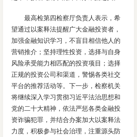
期
最高检第四检察厅负责人表示，希
期
望通过以案释法提醒广大金融投资者，
从业人
加强金融知识学习，不盲目相信他人的
营销推介；坚持理性投资，选择与自身
居间人
风险承受能力相匹配的投资项目；选择
纪律处
正规的投资公司和渠道，警惕各类社交
期货市
平台的推荐活动等。下一步，检察机关
期货公
将继续深入学习贯彻习近平法治思想和
党的二十大精神，依法严惩各类金融投
期货行
资诈骗犯罪，并结合办案加大以案释法
期货公
力度，积极参与社会治理，注重源头防