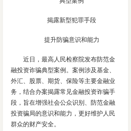
典型案例
团体标
司
揭露新型犯罪手段
投
诉
会员管
提升防骗意识和能力
受
资格管
理
近日，最高人民检察院发布防范金
风险管
渠
融投资诈骗典型案例。案例涉及基金、
道
资产管
外汇、股票、期货、保险等主要金融业
务，结合办案揭露常见金融投资诈骗手
考试测
段，旨在增强社会公众识别、防范金融
投资骗局的意识和能力，更好维护人民
资
群众的财产安全。
高