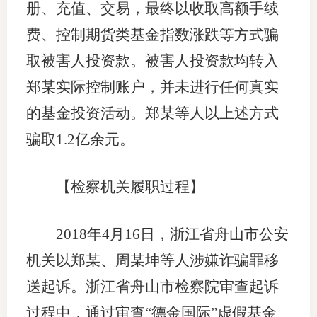
册、充值、交易，最终以收取高额手续
专
费、控制期货类基金指数涨跌等方式骗
取被害人投资款。被害人投资款均转入
协会公
郑某实际控制账户，并未进行任何真实
乡村振
的基金投资活动。郑某等人以上述方式
联系我
骗取1.2亿余元。
招聘信
【检察机关履职过程】
协会采
廉政举
2018年4月16日，浙江省舟山市公安
机关以郑某、周某坤等人涉嫌诈骗罪移
送起诉。浙江省舟山市检察院审查起诉
过程中，通过审查“德金国际”虚假基金