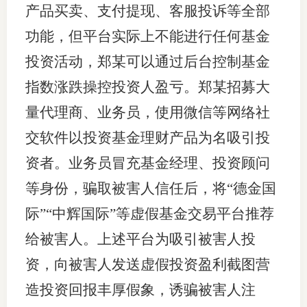
产品买卖、支付提现、客服投诉等全部
图片新
功能，但平台实际上不能进行任何基金
媒体看
投资活动，郑某可以通过后台控制基金
指数涨跌操控投资人盈亏。郑某招募大
量代理商、业务员，使用微信等网络社
协会介
交软件以投资基金理财产品为名吸引投
协
资者。业务员冒充基金经理、投资顾问
协
等身份，骗取被害人信任后，将“德金国
际”“中辉国际”等虚假基金交易平台推荐
收
给被害人。上述平台为吸引被害人投
协会治
资，向被害人发送虚假投资盈利截图营
组
造投资回报丰厚假象，诱骗被害人注
协