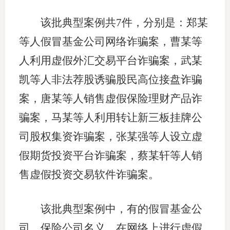
适
该批典型案例共7件，分别是：郑某
等人假冒基金公司网络诈骗案，曹某等
郑
人利用虚假外汇交易平台诈骗案，武某
中
凯等人非法荐股诱骗股民高位接盘诈骗
培训学
案，唐某等人销售虚假保险理财产品诈
投资者
骗案，马某等人利用转让新三板挂牌公
上市品
司股权集资诈骗案，张某强等人设立虚
假期货投资平台诈骗案，蔡某轩等人销
研究与
售虚假投资交易软件诈骗案。
科
出
该批典型案例中，有的假冒基金公
统
司、保险公司名义，在网络上进行虚假