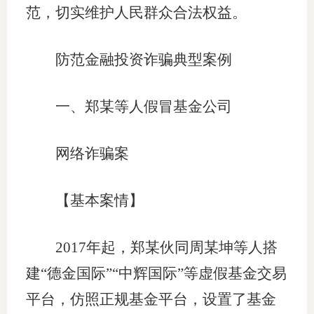
范，切实维护人民群众合法权益。
行业党
防范金融投资诈骗典型案例
国际期
会员大
一、郑某等人假冒基金公司
会员动
网络诈骗案
文化建
普法宣
【基本案情】
境内外
2017年起，郑某伙同周某坤等人搭
会议交
建“德金国际”“中辉国际”等虚假基金交易
国际交
平台，仿照正规基金平台，设置了基金
行业要