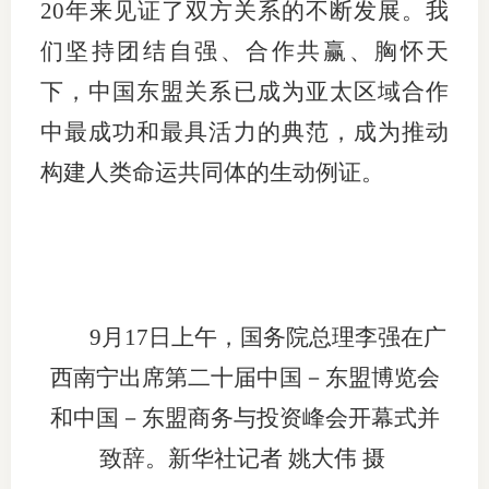
20年来见证了双方关系的不断发展。我
适
们坚持团结自强、合作共赢、胸怀天
郑
下，中国东盟关系已成为亚太区域合作
中最成功和最具活力的典范，成为推动
中
构建人类命运共同体的生动例证。
培训学
投资者
上市品
研究与
9月17日上午，国务院总理李强在广
西南宁出席第二十届中国－东盟博览会
科
和中国－东盟商务与投资峰会开幕式并
出
致辞。新华社记者 姚大伟 摄
统