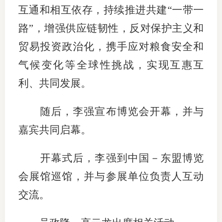
互通和相互依存，持续推进共建“一带一
图片新
路”，增强供应链韧性，反对保护主义和
媒体看
贸易投资政治化，携手应对粮食安全和
气候变化等全球性挑战，实现互惠互
利、共同发展。
协会介
协
随后，李强宣布博览会开幕，并与
嘉宾共同启幕。
协
收
开幕式后，李强到中国－东盟博览
会展馆巡馆，并与参展单位负责人互动
协会治
交流。
组
协