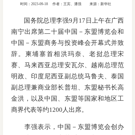
时间：2023-09-18
作者：王宾、潘强
来源：新华社
团体标
司
国务院总理李强9月17日上午在广西
投
南宁出席第二十届中国－东盟博览会和
诉
会员管
中国－东盟商务与投资峰会开幕式并致
受
资格管
理
辞。柬埔寨首相洪玛奈、老挝总理宋
风险管
渠
赛、马来西亚总理安瓦尔、越南总理范
道
明政、印度尼西亚副总统马鲁夫、泰国
资产管
副总理兼商业部长普坦、东盟秘书长高
金洪，以及中国、东盟等国家和地区工
考试测
商界代表等约1200人出席。
资
李强表示，中国－东盟博览会创办
高