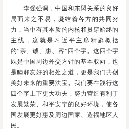
李强强调，中国和东盟关系的良好
行业投
局面来之不易，凝结着各方的共同努
力，当中有其本质的内核和贯穿始终的
会员公
主线，这就是习近平主席精辟概括
期货公
的“亲、诚、惠、容”四个字。这四个字
既是中国周边外交方针的基本取向，也
期
是睦邻友好的相处之道，更是我们共创
期
美好未来的重要法宝。我们要在践行这
期
四个字上下更大功夫，努力营造有利于
期
发展繁荣、和平安宁的良好环境，使各
期
国发展更好惠及周边国家、造福地区人
民。
期