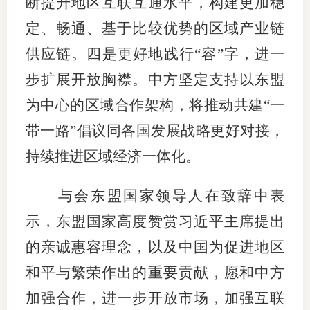
断提升地区互联互通水平，构建更加稳
定、畅通、基于比较优势的区域产业链
行业党
供应链。四是更好地践行“容”字，进一
国际期
步扩展开放胸襟。中方坚定支持以东盟
会员大
为中心的区域合作架构，将推动共建“一
会员动
带一路”倡议同各国发展战略更好对接，
文化建
持续推进区域经济一体化。
普法宣
与会东盟国家领导人在致辞中表
境内外
示，东盟国家高度赞赏习近平主席提出
的亲诚惠容理念，以及中国为促进地区
会议交
和平与繁荣作出的重要贡献，愿和中方
国际交
加强合作，进一步开放市场，加强互联
行业要