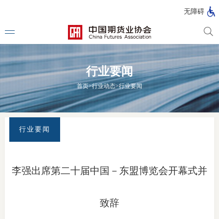
北
无障碍
京
市
期
风
资
货
险
产
行业要闻
公
管
管
司
理
理
法律法
首页
>
行业动态
>
行业要闻
公
公
司
司
行政法
司法解
行业要闻
部门规
自律规
李强出席第二十届中国－东盟博览会开幕式并
期
国家标
货
致辞
行业标
公