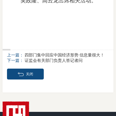
吴政隆、高云龙出席相关活动。
专
协会公
乡村振
联系我
上一篇：
四部门集中回应中国经济形势 信息量很大！
招聘信
下一篇：
证监会有关部门负责人答记者问
协会采
关闭
廉政举