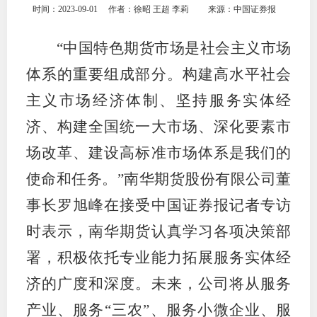
时间：2023-09-01
作者：徐昭 王超 李莉
来源：中国证券报
团体标
司
“中国特色期货市场是社会主义市场
投
体系的重要组成部分。构建高水平社会
诉
会员管
主义市场经济体制、坚持服务实体经
受
资格管
理
济、构建全国统一大市场、深化要素市
风险管
渠
场改革、建设高标准市场体系是我们的
道
使命和任务。”南华期货股份有限公司董
资产管
事长罗旭峰在接受中国证券报记者专访
时表示，南华期货认真学习各项决策部
考试测
署，积极依托专业能力拓展服务实体经
资
济的广度和深度。未来，公司将从服务
产业、服务“三农”、服务小微企业、服
高