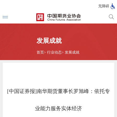
北
无障碍
京
市
期
风
资
货
险
产
公
管
管
发展成就
司
理
理
法律法
公
公
司
司
首页
>
行业动态
>
发展成就
行政法
司法解
部门规
自律规
[中国证券报]南华期货董事长罗旭峰：依托专
期
国家标
货
业能力服务实体经济
行业标
公