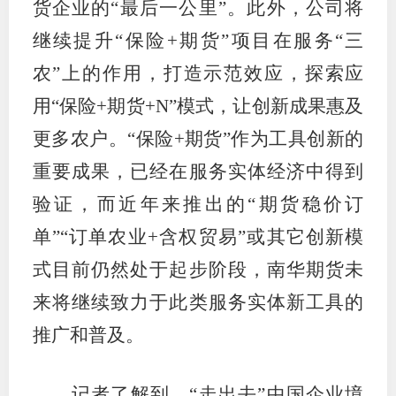
货企业的“最后一公里”。此外，公司将
行业投
继续提升“保险+期货”项目在服务“三
农”上的作用，打造示范效应，探索应
用“保险+期货+N”模式，让创新成果惠及
会员公
更多农户。“保险+期货”作为工具创新的
期货公
重要成果，已经在服务实体经济中得到
期
验证，而近年来推出的“期货稳价订
期
单”“订单农业+含权贸易”或其它创新模
式目前仍然处于起步阶段，南华期货未
期
来将继续致力于此类服务实体新工具的
期
推广和普及。
期
期
记者了解到，“走出去”中国企业境