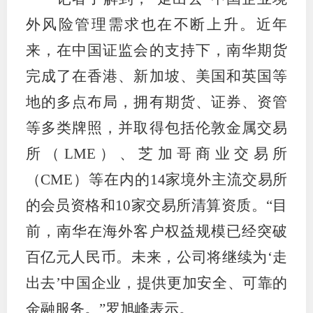
外风险管理需求也在不断上升。近年
期
来，在中国证监会的支持下，南华期货
期
完成了在香港、新加坡、美国和英国等
从业人
地的多点布局，拥有期货、证券、资管
居间人
等多类牌照，并取得包括伦敦金属交易
所（LME）、芝加哥商业交易所
纪律处
（CME）等在内的14家境外主流交易所
期货市
的会员资格和10家交易所清算资质。“目
期货公
前，南华在海外客户权益规模已经突破
期货行
百亿元人民币。未来，公司将继续为‘走
期货公
出去’中国企业，提供更加安全、可靠的
金融服务。”罗旭峰表示。