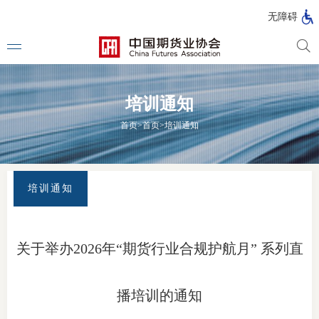
北
无障碍
京
市
期
风
资
货
险
产
培训通知
公
管
管
司
理
理
法律法
首页
>
首页
>
培训通知
公
公
司
司
行政法
司法解
培训通知
部门规
自律规
关于举办2026年“期货行业合规护航月” 系列直
期
国家标
货
播培训的通知
行业标
公