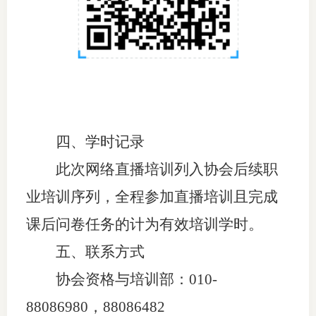
专
协会公
乡村振
联系我
四、学时记录
招聘信
此次网络直播培训列入协会后续职
协会采
业培训序列，全程参加直播培训且完成
廉政举
课后问卷任务的计为有效培训学时。
五、联系方式
协会资格与培训部：010-
88086980，
88086482