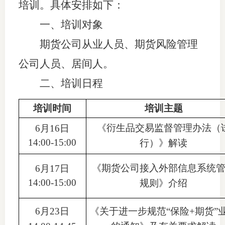
培训
。
具体
安排
如下：
适
一
、培训对象
郑
期货公司
从业人员
、期货风险管理
中
公司人员、居间人
。
二
、
培训日程
培训学
投资者
培训时间
培训主题
《衍生品交易监督管理办法（
6月16日
上市品
14:00-15:00
行）》解读
研究与
《期货公司接入外部信息系统
6月17日
科
14:00-15:00
规则》介绍
出
6月23日
《关于进一步规范“保险+期货”
统