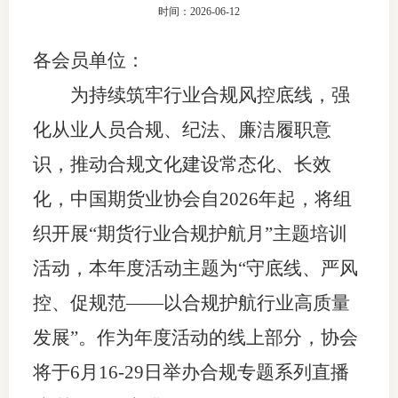
时间：2026-06-12
团体标
司
各会员单位
：
投
诉
为持续筑牢行业合规风控底线，强
会员管
受
化从业人员合规、纪法、廉洁履职意
资格管
理
识，推动合规文化建设常态化、长效
风险管
渠
化，
中国期货业协会自
2026
年起，将
组
道
资产管
织开
展“期货行业合规护航月”主题培训
活动，本年度
活动主题为“守底线、严风
控、促规范——
以合规护航行业高质量
考试测
发展
”。作为年度活动的线上部分，
协会
资
将
于
6
月
16-29日
举办
合规
专题
系列
直播
高