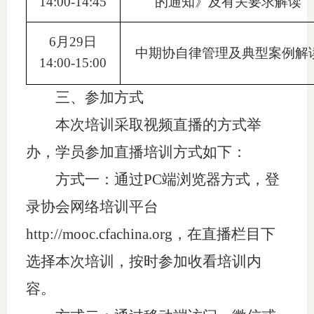
14:00-14:45
的通知》及有关要求解读
行业投
6月29日
中期协自律管理及典型案例解
14:00-15:00
会员公
三、参加方式
期货公
本次培训采取视频直播的方式举
办，学员参加直播培训方式如下：
期
方式一：通过PC端浏览器方式，登
期
录协会
网络
培训
平台
期
http://mooc.cfachina.org
，
在直播栏目下
期
选择本次培训，按时参加收看培训内
期
容。
期